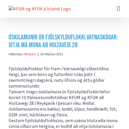
Farðu
beint
að
efni
síðunnar
Óskilamunir úr Fjölskylduflokki Vatnaskógar:
Vitja má muna að Holtavegi 28
Höfundur:
Ritstjórn
|
18. febrúar 2011
Fjölskylduflokkur fór fram í Vatnaskógi síðastliðna
helgi, þar sem börn og fullorðnir tóku þátt í
skemmtilegri dagskrá, nutu lífsins og áttu góðar
samverustundir.
Talsvert magn óskilamuna úr Fjölskylduflokki hefur
borist til Þjónustumiðstöðvar KFUM og KFUK að
Holtavegi 28 í Reykjavík í þessari viku. Meðal
óskilamunanna eru bækur, koddi, úlpur, handklæði, föt,
GSM-sími, hárblásari og fleira.
Gestum Fjölskylduflokksins, sem sakna hluta eða muna
sinna síðan um helgina, er boðið að vitja óskilamuna í