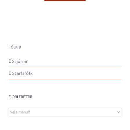
FÓLKIÐ
Stjórnir
Starfsfólk
ELDRI FRÉTTIR
Eldri
fréttir