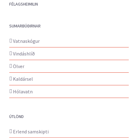
FÉLAGSHEIMILIN
SUMARBÚÐIRNAR
Vatnaskógur
Vindáshlíð
Ölver
Kaldársel
Hólavatn
ÚTLÖND
Erlend samskipti