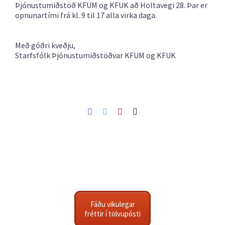
Þjónustumiðstöð KFUM og KFUK að Holtavegi 28. Þar er
opnunartími frá kl. 9 til 17 alla virka daga.
Með góðri kveðju,
Starfsfólk Þjónustumiðstöðvar KFUM og KFUK
Facebook
Twitter
Pinterest
Netfang
Fáðu vikulegar
fréttir í tölvupósti