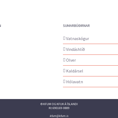
N
SUMARBÚÐIRNAR
Vatnaskógur
Vindáshlíð
Ölver
Kaldársel
Hólavatn
© KFUM OG KFUK Á ÍSLANDI
Kt:690169-0889
kfum@kfum.is