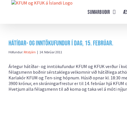
Farðu
beint
Sumarbuðir
Æ
að
efni
síðunnar
Hátíðar- og inntökufundur í dag, 15. febrúar.
Höfundur:
Ritstjórn
|
14. febrúar 2011
Árlegur hátíðar- og inntökufundur KFUM og KFUK verður í kvöld 
félagsmenn boðnir sérstaklega velkomnir við hátíðlega athö
Karlakór KFUM og Ten-sing hópnum. Húsið opnar kl. 18:30 með f
3900 krónur, en skráningarfrestur er til 14. febrúar hjá KFUM
Hvetjum alla félagsmenn til að koma og taka vel á móti nýj