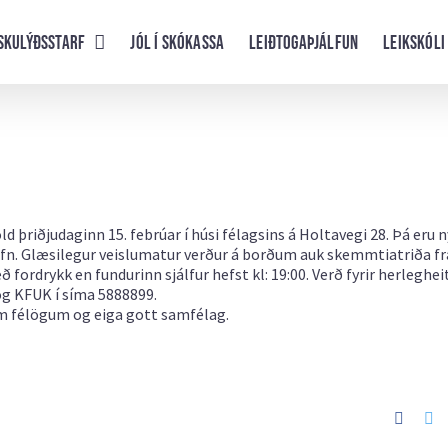
skulýðsstarf
Jól í skókassa
Leiðtogaþjálfun
Leikskóli
þriðjudaginn 15. febrúar í húsi félagsins á Holtavegi 28. Þá eru n
fn. Glæsilegur veislumatur verður á borðum auk skemmtiatriða fr
ordrykk en fundurinn sjálfur hefst kl: 19:00. Verð fyrir herleghei
 og KFUK í síma 5888899.
um félögum og eiga gott samfélag.
Faceb
Tw