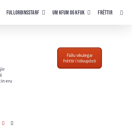
Fullorðinsstarf
UM KFUM og KFUK
Fréttir
Fáðu vikulegar
fréttir í tölvupósti
ýir
á
tin eru
ook
itter
Pinterest
Netfang