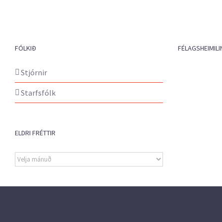
FÓLKIÐ
FÉLAGSHEIMILI
Stjórnir
Starfsfólk
ELDRI FRÉTTIR
Eldri
fréttir