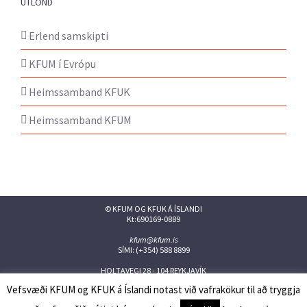
ÚTLÖND
Erlend samskipti
KFUM í Evrópu
Heimssamband KFUK
Heimssamband KFUM
© KFUM OG KFUK Á ÍSLANDI
Kt:690169-0889
kfum@kfum.is
SÍMI: (+354) 588 8899
HOLTAVEGI 28 - 104 REYKJAVÍK
Vefsvæði KFUM og KFUK á Íslandi notast við vafrakökur til að tryggja
Facebook
Twitter
Instagram
Flickr
YouTube
Issuu