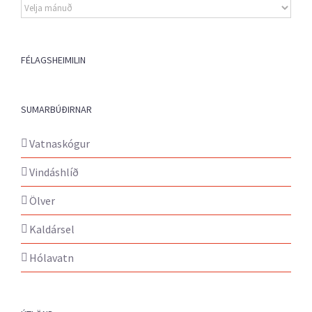
Eldri
fréttir
FÉLAGSHEIMILIN
SUMARBÚÐIRNAR
Vatnaskógur
Vindáshlíð
Ölver
Kaldársel
Hólavatn