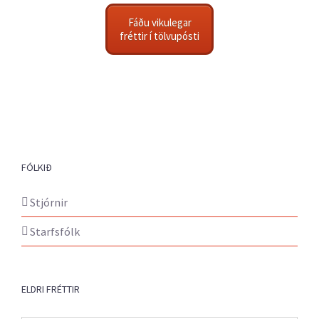
Fáðu vikulegar
fréttir í tölvupósti
FÓLKIÐ
Stjórnir
Starfsfólk
ELDRI FRÉTTIR