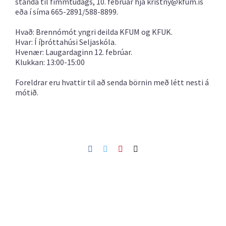
standa til fimmtudags, 10. febrúar hjá
kristny@kfum.is
eða í síma 665-2891/588-8899.
Hvað:
Brennómót yngri deilda KFUM og KFUK.
Hvar: Í íþróttahúsi Seljaskóla.
Hvenær: Laugardaginn 12. febrúar.
Klukkan: 13:00-15:00
Foreldrar eru hvattir til að senda börnin með létt nesti á
mótið.
Facebook
Twitter
Pinterest
Netfang