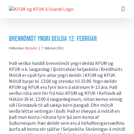
Farðu
beint
að
efni
síðunnar
Brennómót yngri deilda 12. febrúar
Höfundur:
Ritstjórn
|
7. febrúar 2011
Það verður haldið brennómót yngri deilda KFUM og
KFUK n.k. laugardag í íþróttahúsi Seljaskóla í Breiðholti.
Mótið er opið fyrir allar yngri deildir í KFUM og KFUK.
Mótið byrjar kl. 13:00 og stendur til 15:00. Yngri deildir
KFUM og KFUK eru fyrir börn á aldrinum 9-13 ára. Það
verður rúta sem fer frá húsi KFUM og KFUK í Keflavík að
Hátúni 36
kl. 12:00 á laugardeginum, rútan kemur einnig
við í Grindavík til að sækja börn þangað. Eftir mótið
verða léttar veitingar í boði. Það er ókeypis á mótið en
það mun kosta í rútuna fyrir þá sem koma af
Suðurnesjum. Þær deildir sem eru á höfuðborgarsvæðinu
þurfa að koma sér sjálfar í Seljaskóla. Skráningar á mótið