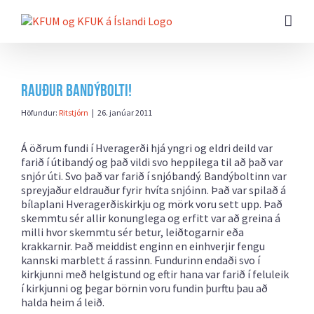
Farðu
beint
að
efni
síðunnar
Rauður bandýbolti!
Höfundur:
Ritstjórn
|
26. janúar 2011
Á öðrum fundi í Hveragerði hjá yngri og eldri deild var
farið í útibandý og það vildi svo heppilega til að það var
snjór úti. Svo það var farið í snjóbandý. Bandýboltinn var
spreyjaður eldrauður fyrir hvíta snjóinn. Það var spilað á
bílaplani Hveragerðiskirkju og mörk voru sett upp. Það
skemmtu sér allir konunglega og erfitt var að greina á
milli hvor
skemmtu sér betur,
leiðtogarnir eða
krakkarnir. Það meiddist enginn en einhverjir fengu
kannski marblett á rassinn. Fundurinn endaði svo í
kirkjunni með helgistund og eftir hana var farið í feluleik
í kirkjunni og þegar börnin voru fundin þurftu þau að
halda heim á leið.