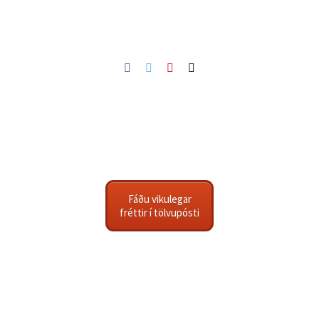
Facebook
Twitter
Pinterest
Netfang
Fáðu vikulegar
fréttir í tölvupósti