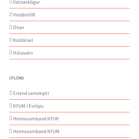
Vatnaskógur
Vindáshlíð
Ölver
Kaldársel
Hólavatn
ÚTLÖND
Erlend samskipti
KFUM í Evrópu
Heimssamband KFUK
Heimssamband KFUM