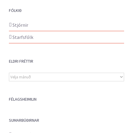
FÓLKIÐ
Stjórnir
Starfsfólk
ELDRI FRÉTTIR
Eldri
fréttir
FÉLAGSHEIMILIN
SUMARBÚÐIRNAR