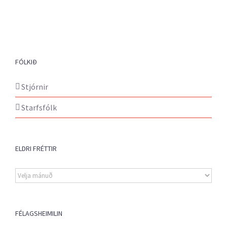
FÓLKIÐ
Stjórnir
Starfsfólk
ELDRI FRÉTTIR
Eldri
fréttir
FÉLAGSHEIMILIN