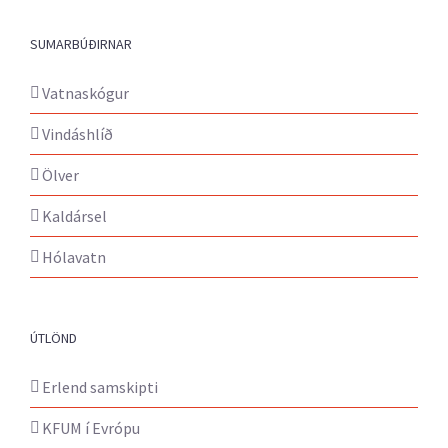
SUMARBÚÐIRNAR
Vatnaskógur
Vindáshlíð
Ölver
Kaldársel
Hólavatn
ÚTLÖND
Erlend samskipti
KFUM í Evrópu