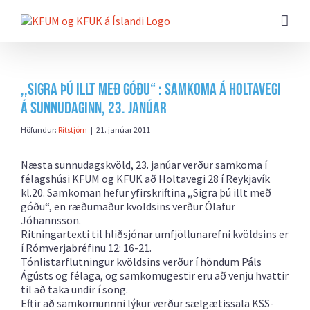
Farðu
beint
að
efni
síðunnar
,,Sigra þú illt með góðu“ : Samkoma á Holtavegi
á sunnudaginn, 23. janúar
Höfundur:
Ritstjórn
|
21. janúar 2011
Næsta sunnudagskvöld, 23. janúar verður samkoma í
félagshúsi KFUM og KFUK að Holtavegi 28 í Reykjavík
kl.20. Samkoman hefur yfirskriftina ,,Sigra þú illt með
góðu“, en ræðumaður kvöldsins verður Ólafur
Jóhannsson.
Ritningartexti til hliðsjónar umfjöllunarefni kvöldsins er
í Rómverjabréfinu 12: 16-21.
Tónlistarflutningur kvöldsins verður í höndum Páls
Ágústs og félaga, og samkomugestir eru að venju hvattir
til að taka undir í söng.
Eftir að samkomunnni lýkur verður sælgætissala KSS-