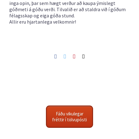
inga opin, þar sem hægt verður að kaupa ýmislegt
góðmeti á góðu verði. Tilvalið er að staldra við í góðum
félagsskap og eiga góða stund.
Allir eru hjartanlega velkomnir!
Facebook
Twitter
Pinterest
Netfang
Fáðu vikulegar
fréttir í tölvupósti