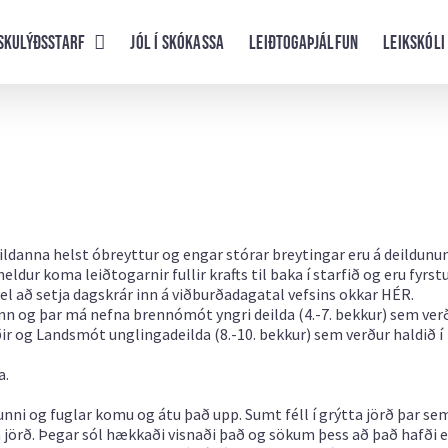
skulýðsstarf
Jól í skókassa
Leiðtogaþjálfun
Leikskóli
eildanna helst óbreyttur og engar stórar breytingar eru á deildunu
eldur koma leiðtogarnir fullir krafts til baka í starfið og eru fyrst
r vel að setja dagskrár inn á viðburðadagatal vefsins okkar
HÉR.
nn og þar má nefna brennómót yngri deilda (4.-7. bekkur) sem ver
úðir og Landsmót unglingadeilda (8.-10. bekkur) sem verður haldið í
a.
nni og fuglar komu og átu það upp. Sumt féll í grýtta jörð þar se
pa jörð. Þegar sól hækkaði visnaði það og sökum þess að það hafði e