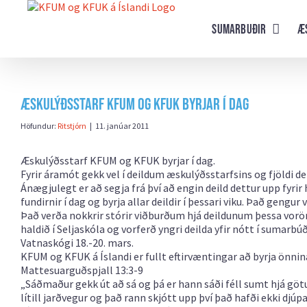
Farðu
beint
Sumarbuðir
Æ
að
efni
síðunnar
Æskulýðsstarf KFUM og KFUK byrjar í dag
Höfundur:
Ritstjórn
|
11. janúar 2011
Æskulýðsstarf KFUM og KFUK byrjar í dag.
Fyrir áramót gekk vel í deildum æskulýðsstarfsins og fjöldi d
Ánægjulegt er að segja frá því að engin deild dettur upp fyrir h
fundirnir í dag og byrja allar deildir í þessari viku. Það gengu
Það verða nokkrir stórir viðburðum hjá deildunum þessa vorö
haldið í Seljaskóla og vorferð yngri deilda yfir nótt í sumarb
Vatnaskógi 18.-20. mars.
KFUM og KFUK á Íslandi er fullt eftirvæntingar að byrja önnin
Mattesuarguðspjall 13:3-9
„Sáðmaður gekk út að sá og þá er hann sáði féll sumt hjá götu
lítill jarðvegur og það rann skjótt upp því það hafði ekki djú