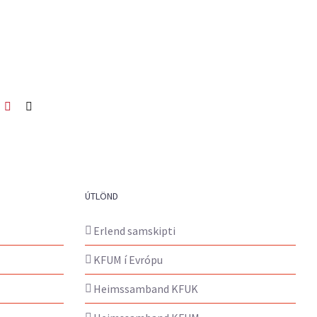
ook
itter
Pinterest
Netfang
ÚTLÖND
Erlend samskipti
KFUM í Evrópu
Heimssamband KFUK