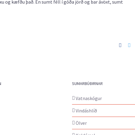
xu og kæfðu það. En sumt féll í góða jörð og bar ávöxt, sumt
Faceb
Tw
N
SUMARBÚÐIRNAR
Vatnaskógur
Vindáshlíð
Ölver