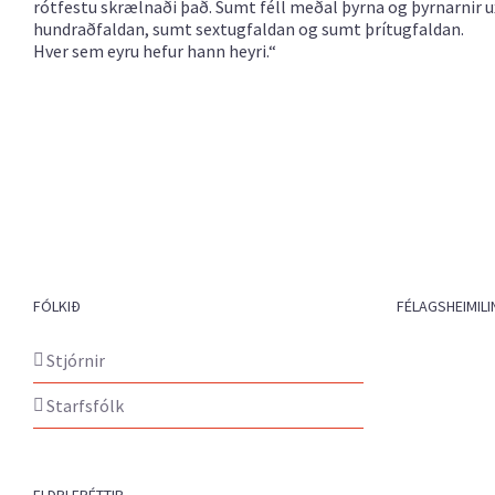
rótfestu skrælnaði það. Sumt féll meðal þyrna og þyrnarnir u
hundraðfaldan, sumt sextugfaldan og sumt þrítugfaldan.
Hver sem eyru hefur hann heyri.“
FÓLKIÐ
FÉLAGSHEIMILI
Stjórnir
Starfsfólk