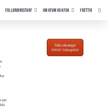
Fullorðinsstarf
UM KFUM og KFUK
Fréttir
Fáðu vikulegar
fréttir í tölvupósti
m.
u
ður
m var
kki