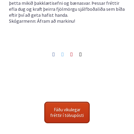
þetta mikið þakklætisefni og bænasvar. Þessar fréttir
efla dug og kraft þeirra fjölmörgu sjálfboðaliða sem bíða
eftir því að geta hafist handa.
Skógarmenn: Áfram að markinu!
Facebook
Twitter
Pinterest
Netfang
Fáðu vikulegar
fréttir í tölvupósti