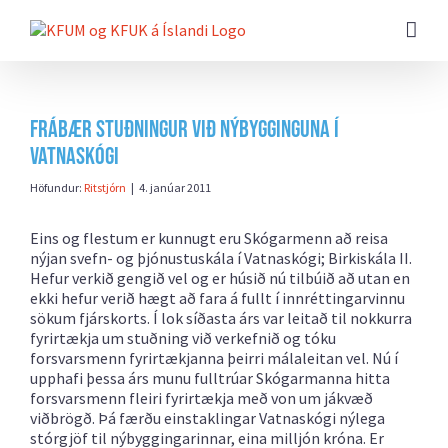
Farðu
beint
að
efni
síðunnar
Frábær stuðningur við nýbygginguna í
Vatnaskógi
Höfundur:
Ritstjórn
|
4. janúar 2011
Eins og flestum er kunnugt eru Skógarmenn að reisa
nýjan svefn- og þjónustuskála í Vatnaskógi; Birkiskála II.
Hefur verkið gengið vel og er húsið nú tilbúið að utan en
ekki hefur verið hægt að fara á fullt í innréttingarvinnu
sökum fjárskorts. Í lok síðasta árs var leitað til nokkurra
fyrirtækja um stuðning við verkefnið og tóku
forsvarsmenn fyrirtækjanna þeirri málaleitan vel. Nú í
upphafi þessa árs munu fulltrúar Skógarmanna hitta
forsvarsmenn fleiri fyrirtækja með von um jákvæð
viðbrögð. Þá færðu einstaklingar Vatnaskógi nýlega
stórgjöf til nýbyggingarinnar, eina milljón króna. Er