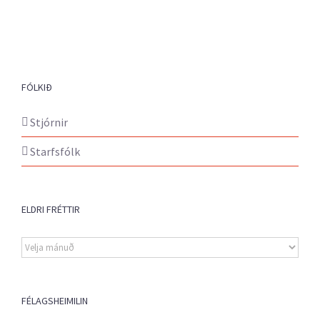
FÓLKIÐ
Stjórnir
Starfsfólk
ELDRI FRÉTTIR
Eldri
fréttir
FÉLAGSHEIMILIN