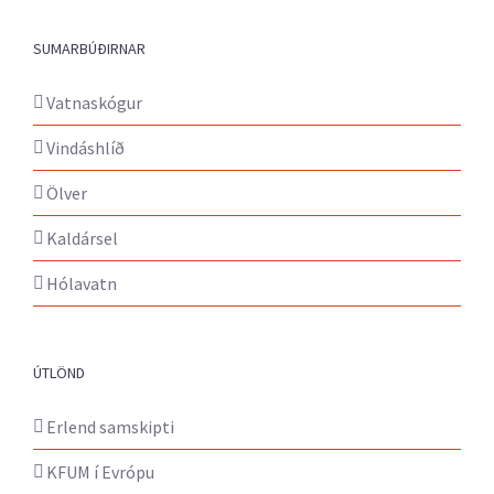
SUMARBÚÐIRNAR
Vatnaskógur
Vindáshlíð
Ölver
Kaldársel
Hólavatn
ÚTLÖND
Erlend samskipti
KFUM í Evrópu