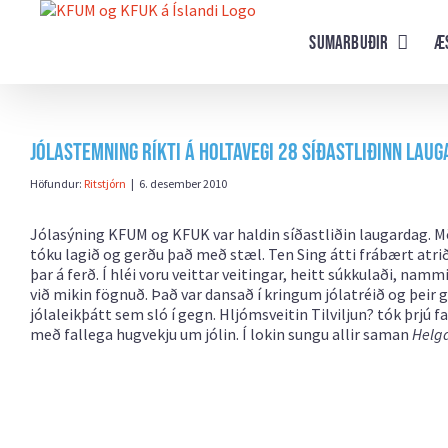
Farðu
beint
Sumarbuðir
Æ
að
efni
síðunnar
Jólastemning ríkti á Holtavegi 28 síðastliðinn lau
Höfundur:
Ritstjórn
|
6. desember 2010
Jólasýning KFUM og KFUK var haldin síðastliðin laugardag. Mör
tóku lagið og gerðu það með stæl. Ten Sing átti frábært atrið
þar á ferð. Í hléi voru veittar veitingar, heitt súkkulaði, na
við mikin fögnuð. Það var dansað í kringum jólatréið og þei
jólaleikþátt sem sló í gegn. Hljómsveitin Tilviljun? tók þrjú f
með fallega hugvekju um jólin. Í lokin sungu allir saman
Helga