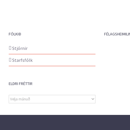
FÓLKIÐ
FÉLAGSHEIMILI
Stjórnir
Starfsfólk
ELDRI FRÉTTIR
Eldri
fréttir