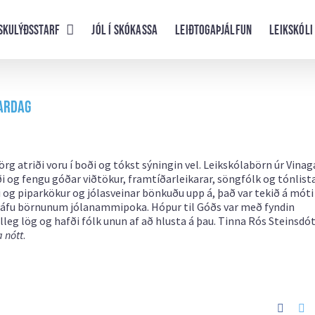
skulýðsstarf
Jól í skókassa
Leiðtogaþjálfun
Leikskóli
gardag
g atriði voru í boði og tókst sýningin vel. Leikskólabörn úr Vinag
i og fengu góðar viðtökur, framtíðarleikarar, söngfólk og tónlist
mmi og piparkökur og jólasveinar bönkuðu upp á, það var tekið á mót
r gáfu börnunum jólanammipoka. Hópur til Góðs var með fyndin
alleg lög og hafði fólk unun af að hlusta á þau. Tinna Rós Steinsdót
 nótt
.
Faceb
Tw