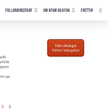
Fullorðinsstarf
UM KFUM og KFUK
Fréttir
Fáðu vikulegar
fréttir í tölvupósti
arði
arfólk
i þeim
tir var
ook
itter
Pinterest
Netfang