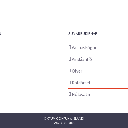
N
SUMARBÚÐIRNAR
Vatnaskógur
Vindáshlíð
Ölver
Kaldársel
Hólavatn
© KFUM OG KFUK Á ÍSLANDI
Kt:690169-0889