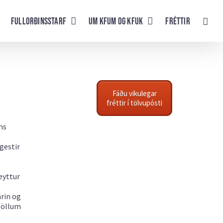
Fullorðinsstarf
UM KFUM og KFUK
Fréttir
Fáðu vikulegar
fréttir í tölvupósti
ns
gestir
eyttur
árin og
á öllum