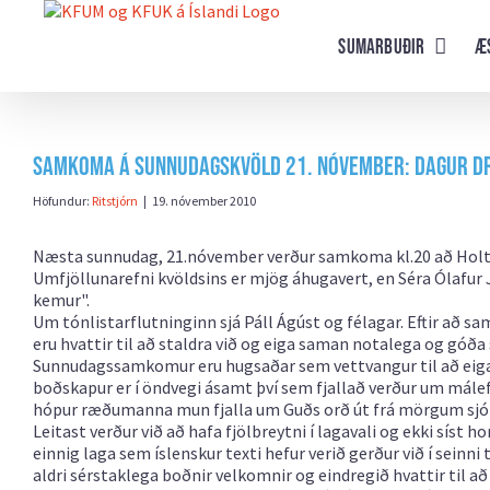
Farðu
beint
Sumarbuðir
Æ
að
efni
síðunnar
Samkoma á sunnudagskvöld 21. nóvember: Dagur D
Höfundur:
Ritstjórn
|
19. nóvember 2010
Næsta sunnudag, 21.nóvember verður samkoma kl.20 að Holtav
Umfjöllunarefni kvöldsins er mjög áhugavert, en Séra Ólafur 
kemur".
Um tónlistarflutninginn sjá Páll Ágúst og félagar. Eftir að 
eru hvattir til að staldra við og eiga saman notalega og góða 
Sunnudagssamkomur eru hugsaðar sem vettvangur til að eiga n
boðskapur er í öndvegi ásamt því sem fjallað verður um málef
hópur ræðumanna mun fjalla um Guðs orð út frá mörgum sj
Leitast verður við að hafa fjölbreytni í lagavali og ekki sís
einnig laga sem íslenskur texti hefur verið gerður við í sei
aldri sérstaklega boðnir velkomnir og eindregið hvattir til a