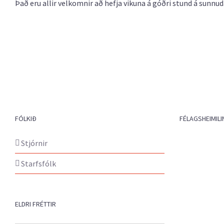
Það eru allir velkomnir að hefja vikuna á góðri stund á sunn
FÓLKIÐ
FÉLAGSHEIMILI
Stjórnir
Starfsfólk
ELDRI FRÉTTIR