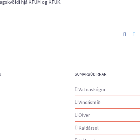
udagskvöldi hjá KFUM og KFUK.
Faceb
Tw
N
SUMARBÚÐIRNAR
Vatnaskógur
Vindáshlíð
Ölver
Kaldársel