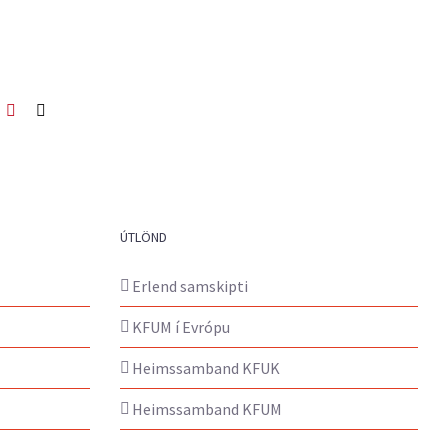
ook
itter
Pinterest
Netfang
ÚTLÖND
Erlend samskipti
KFUM í Evrópu
Heimssamband KFUK
Heimssamband KFUM