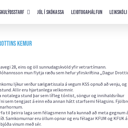
skulýðsstarf
Jól í skókassa
Leiðtogaþjálfun
Leikskóli
rottins kemur
egi 28, eins og öll sunnudagskvöld yfir vetrartímann.
Jóhannsson mun flytja ræðu sem hefur yfirskriftina ,,Dagur Drotti
samkomu lýkur verður sælgætissala á vegum KSS opnuð að venju, og 
stund. Allir eru hjartanlega velkomnir.
otalega stund þar sem lífleg tónlist, söngur og innihaldsríkur
ni sem tengjast á einn eða annan hátt starfsemi félagsins. Fjölbr
ónarhornum.
t horfa til þeirra laga sem félagsmenn hafa kunnað að meta gegnum 
nni tíð. Samkomurnar eru öllum opnar og eru félagar KFUM og KFUK 
ð bjóða vinum með sér.