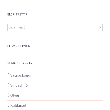
ELDRI FRÉTTIR
Eldri
fréttir
FÉLAGSHEIMILIN
SUMARBÚÐIRNAR
Vatnaskógur
Vindáshlíð
Ölver
Kaldársel