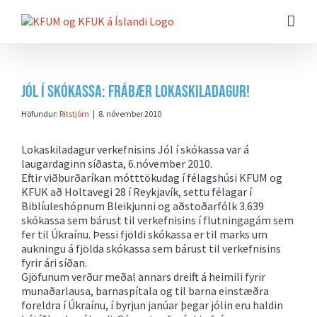
Farðu
beint
að
efni
síðunnar
Jól í skókassa: Frábær lokaskiladagur!
Höfundur:
Ritstjórn
|
8. nóvember 2010
Lokaskiladagur verkefnisins Jól í skókassa var á
laugardaginn síðasta, 6.nóvember 2010.
Eftir viðburðaríkan mótttökudag í félagshúsi KFUM og
KFUK að Holtavegi 28 í Reykjavík, settu félagar í
Biblíuleshópnum Bleikjunni og aðstoðarfólk 3.639
skókassa sem bárust til verkefnisins í flutningagám sem
fer til Úkraínu. Þessi fjöldi skókassa er til marks um
aukningu á fjölda skókassa sem bárust til verkefnisins
fyrir ári síðan.
Gjöfunum verður meðal annars dreift á heimili fyrir
munaðarlausa, barnaspítala og til barna einstæðra
foreldra í Úkraínu, í byrjun janúar þegar jólin eru haldin