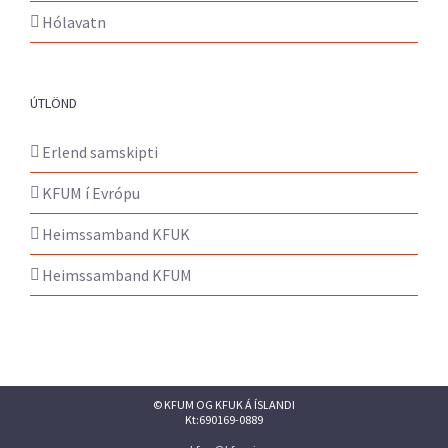
Hólavatn
ÚTLÖND
Erlend samskipti
KFUM í Evrópu
Heimssamband KFUK
Heimssamband KFUM
© KFUM OG KFUK Á ÍSLANDI
Kt:690169-0889