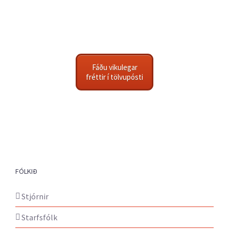
Fáðu vikulegar
fréttir í tölvupósti
FÓLKIÐ
Stjórnir
Starfsfólk