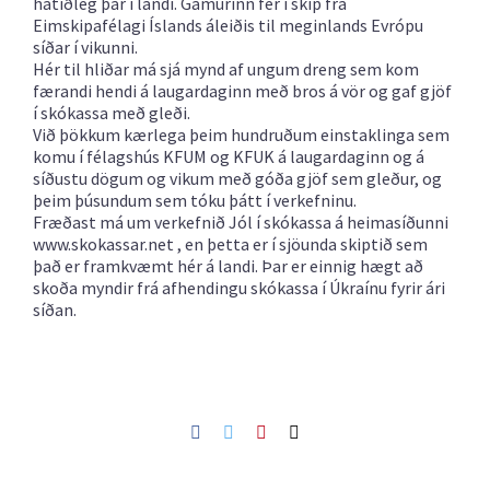
hátíðleg þar í landi. Gámurinn fer í skip frá
Eimskipafélagi Íslands áleiðis til meginlands Evrópu
síðar í vikunni.
Hér til hliðar má sjá mynd af ungum dreng sem kom
færandi hendi á laugardaginn með bros á vör og gaf gjöf
í skókassa með gleði.
Við þökkum kærlega þeim hundruðum einstaklinga sem
komu í félagshús KFUM og KFUK á laugardaginn og á
síðustu dögum og vikum með góða gjöf sem gleður, og
þeim þúsundum sem tóku þátt í verkefninu.
Fræðast má um verkefnið Jól í skókassa á heimasíðunni
www.skokassar.net , en þetta er í sjöunda skiptið sem
það er framkvæmt hér á landi. Þar er einnig hægt að
skoða myndir frá afhendingu skókassa í Úkraínu fyrir ári
síðan.
Facebook
Twitter
Pinterest
Netfang