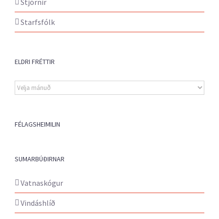
Stjórnir
Starfsfólk
ELDRI FRÉTTIR
Eldri
fréttir
FÉLAGSHEIMILIN
SUMARBÚÐIRNAR
Vatnaskógur
Vindáshlíð