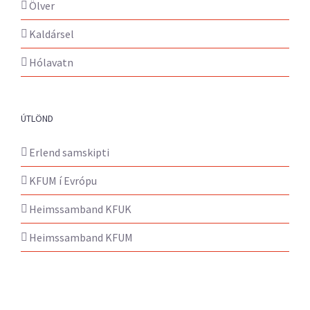
Ölver
Kaldársel
Hólavatn
ÚTLÖND
Erlend samskipti
KFUM í Evrópu
Heimssamband KFUK
Heimssamband KFUM