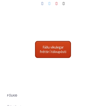
Facebook
Twitter
Pinterest
Netfang
Fáðu vikulegar
fréttir í tölvupósti
FÓLKIÐ