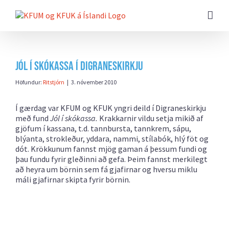
Farðu
beint
að
efni
síðunnar
Jól í skókassa í Digraneskirkju
Höfundur:
Ritstjórn
|
3. nóvember 2010
Í gærdag var KFUM og KFUK yngri deild í Digraneskirkju
með fund
Jól í skókassa.
Krakkarnir vildu setja mikið af
gjöfum í kassana, t.d. tannbursta, tannkrem, sápu,
blýanta, strokleður, yddara, nammi, stílabók, hlý föt og
dót. Krökkunum fannst mjög gaman á þessum fundi og
þau fundu fyrir gleðinni að gefa. Þeim fannst merkilegt
að heyra um börnin sem fá gjafirnar og hversu miklu
máli gjafirnar skipta fyrir börnin.