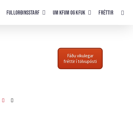
Fullorðinsstarf
UM KFUM og KFUK
Fréttir
Fáðu vikulegar
fréttir í tölvupósti
ook
itter
Pinterest
Netfang