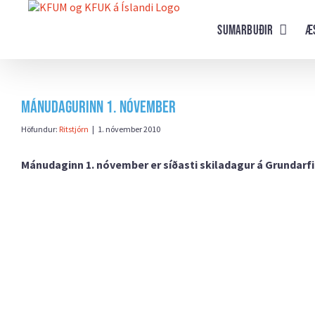
Farðu
beint
Sumarbuðir
Æ
að
efni
síðunnar
Mánudagurinn 1. nóvember
Höfundur:
Ritstjórn
|
1. nóvember 2010
Mánudaginn 1. nóvember er síðasti skiladagur á Grundarfirð