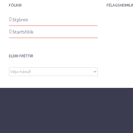
FÓLKIÐ
FÉLAGSHEIMILI
Stjórnir
Starfsfólk
ELDRI FRÉTTIR
Eldri
fréttir