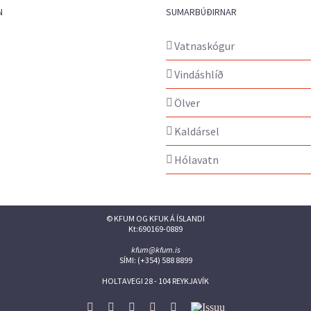
N
SUMARBÚÐIRNAR
Vatnaskógur
Vindáshlíð
Ölver
Kaldársel
Hólavatn
© KFUM OG KFUK Á ÍSLANDI
Kt:690169-0889
kfum@kfum.is
SÍMI: (+354) 588 8899
HOLTAVEGI 28 - 104 REYKJAVÍK
Facebook
Twitter
Instagram
Flickr
YouTube
Issuu