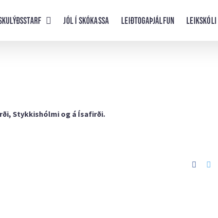
skulýðsstarf
Jól í skókassa
Leiðtogaþjálfun
Leikskóli
i, Stykkishólmi og á Ísafirði.
Faceb
Tw