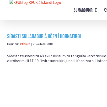
Farðu
beint
Sumarbuðir
Æ
að
efni
síðunnar
Síðasti skiladagur á Höfn í Hornafirði
Höfundur:
Ritstjórn
|
28. október 2010
Síðasta tækifæri til að skila kössum til tengiliða verkefnisi
október milli 17-19 í hvítasunnukirkjunni Lifandi vatn, Hafnar