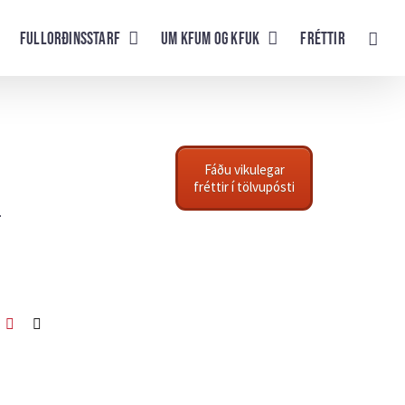
Fullorðinsstarf
UM KFUM og KFUK
Fréttir
Fáðu vikulegar
fréttir í tölvupósti
.
ook
itter
Pinterest
Netfang