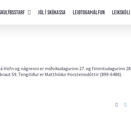
skulýðsstarf
Jól í skókassa
Leiðtogaþjálfun
Leikskóli
ns á Höfn og nágrenni er miðvikudagurinn 27. og fimmtudagurinn 28
braut 59. Tengiliður er Matthildur Þorsteinsdóttir (899-6488).
Faceb
Tw