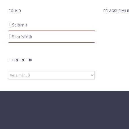
FÓLKIÐ
FÉLAGSHEIMILI
Stjórnir
Starfsfólk
ELDRI FRÉTTIR
Eldri
fréttir