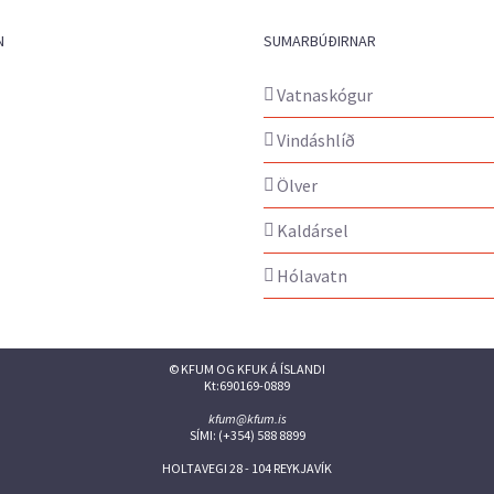
N
SUMARBÚÐIRNAR
Vatnaskógur
Vindáshlíð
Ölver
Kaldársel
Hólavatn
© KFUM OG KFUK Á ÍSLANDI
Kt:690169-0889
kfum@kfum.is
SÍMI: (+354) 588 8899
HOLTAVEGI 28 - 104 REYKJAVÍK