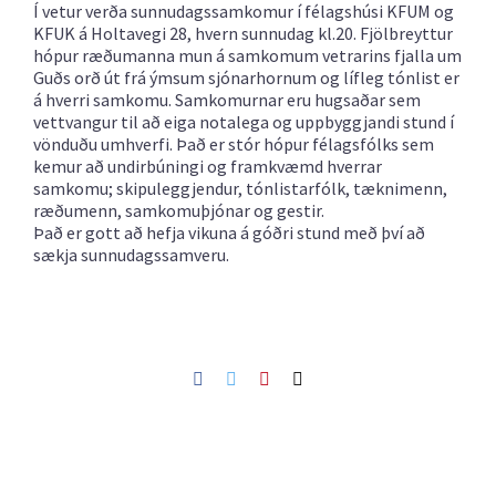
Í vetur verða sunnudagssamkomur í félagshúsi KFUM og
KFUK á Holtavegi 28, hvern sunnudag kl.20. Fjölbreyttur
hópur ræðumanna mun á samkomum vetrarins fjalla um
Guðs orð út frá ýmsum sjónarhornum og lífleg tónlist er
á hverri samkomu. Samkomurnar eru hugsaðar sem
vettvangur til að eiga notalega og uppbyggjandi stund í
vönduðu umhverfi. Það er stór hópur félagsfólks sem
kemur að undirbúningi og framkvæmd hverrar
samkomu; skipuleggjendur, tónlistarfólk, tæknimenn,
ræðumenn, samkomuþjónar og gestir.
Það er gott að hefja vikuna á góðri stund með því að
sækja sunnudagssamveru.
Facebook
Twitter
Pinterest
Netfang