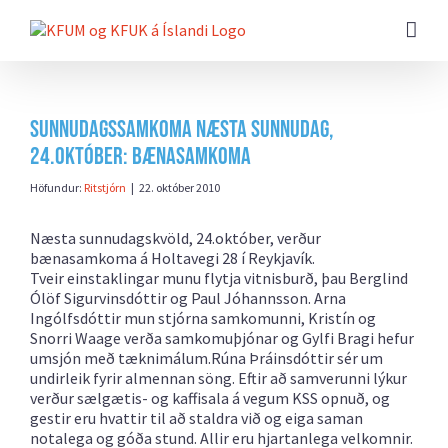
Farðu
beint
að
efni
síðunnar
Sunnudagssamkoma næsta sunnudag,
24.október: Bænasamkoma
Höfundur:
Ritstjórn
|
22. október 2010
Næsta sunnudagskvöld, 24.október, verður
bænasamkoma á Holtavegi 28 í Reykjavík.
Tveir einstaklingar munu flytja vitnisburð, þau Berglind
Ólöf Sigurvinsdóttir og Paul Jóhannsson. Arna
Ingólfsdóttir mun stjórna samkomunni, Kristín og
Snorri Waage verða samkomuþjónar og Gylfi Bragi hefur
umsjón með tæknimálum.Rúna Þráinsdóttir sér um
undirleik fyrir almennan söng. Eftir að samverunni lýkur
verður sælgætis- og kaffisala á vegum KSS opnuð, og
gestir eru hvattir til að staldra við og eiga saman
notalega og góða stund. Allir eru hjartanlega velkomnir.