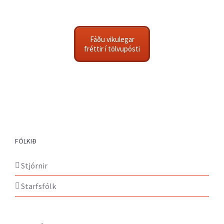
Fáðu vikulegar
fréttir í tölvupósti
FÓLKIÐ
Stjórnir
Starfsfólk