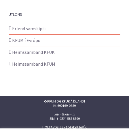
ÚTLÖND
Erlend samskipti
KFUM í Evrópu
Heimssamband KFUK
Heimssamband KFUM
© KFUM OG KFUK Á ÍSLANDI
Kt:690169-0889
kfum@kfum.is
SÍMI: (+354) 588 8899
HOLTAVEGI 28 - 104 REYKJAVÍK