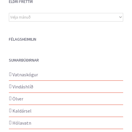
ELDRI FRÉTTIR
Eldri
fréttir
FÉLAGSHEIMILIN
SUMARBÚÐIRNAR
Vatnaskógur
Vindáshlíð
Ölver
Kaldársel
Hólavatn