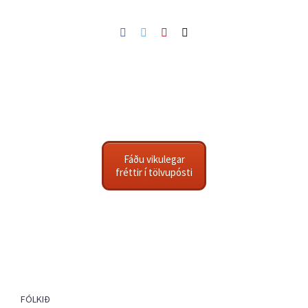
Facebook
Twitter
Pinterest
Netfang
Fáðu vikulegar
fréttir í tölvupósti
FÓLKIÐ