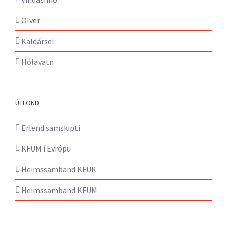
Ölver
Kaldársel
Hólavatn
ÚTLÖND
Erlend samskipti
KFUM í Evrópu
Heimssamband KFUK
Heimssamband KFUM