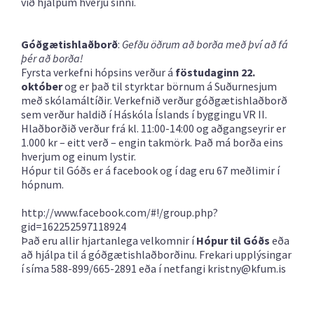
við hjálpum hverju sinni.
Góðgætishlaðborð
:
Gefðu öðrum að borða með því að fá
þér að borða!
Fyrsta verkefni hópsins verður á
föstudaginn 22.
október
og er það til styrktar börnum á Suðurnesjum
með skólamáltíðir. Verkefnið verður góðgætishlaðborð
sem verður haldið í Háskóla Íslands í byggingu VR II.
Hlaðborðið verður frá kl. 11:00-14:00 og aðgangseyrir er
1.000 kr – eitt verð – engin takmörk. Það má borða eins
hverjum og einum lystir.
Hópur til Góðs er á facebook og í dag eru 67 meðlimir í
hópnum.
http://www.facebook.com/#!/group.php?
gid=162252597118924
Það eru allir hjartanlega velkomnir í
Hópur til Góðs
eða
að hjálpa til á góðgætishlaðborðinu. Frekari upplýsingar
í síma 588-899/665-2891 eða í netfangi
kristny@kfum.is