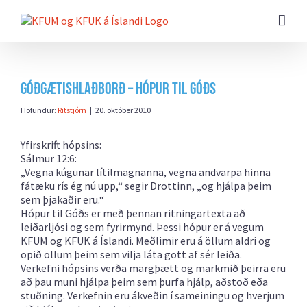
Farðu
beint
að
efni
síðunnar
Góðgætishlaðborð – Hópur til Góðs
Höfundur:
Ritstjórn
|
20. október 2010
Yfirskrift hópsins:
Sálmur 12:6:
„Vegna kúgunar lítilmagnanna, vegna andvarpa hinna
fátæku rís ég nú upp,“ segir Drottinn, „og hjálpa þeim
sem þjakaðir eru.“
Hópur til Góðs er með þennan ritningartexta að
leiðarljósi og sem fyrirmynd. Þessi hópur er á vegum
KFUM og KFUK á Íslandi. Meðlimir eru á öllum aldri og
opið öllum þeim sem vilja láta gott af sér leiða.
Verkefni hópsins verða margþætt og markmið þeirra eru
að þau muni hjálpa þeim sem þurfa hjálp, aðstoð eða
stuðning. Verkefnin eru ákveðin í sameiningu og hverjum