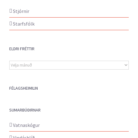
Stjórnir
Starfsfólk
ELDRI FRÉTTIR
Eldri
fréttir
FÉLAGSHEIMILIN
SUMARBÚÐIRNAR
Vatnaskógur
Vindáshlíð