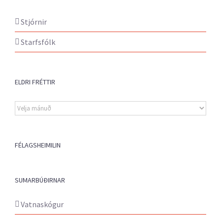
Stjórnir
Starfsfólk
ELDRI FRÉTTIR
Eldri
fréttir
FÉLAGSHEIMILIN
SUMARBÚÐIRNAR
Vatnaskógur