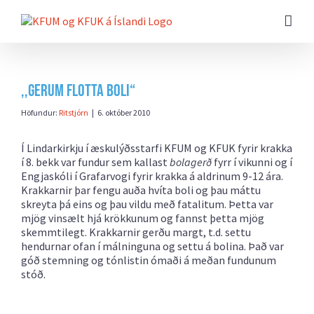
Farðu
beint
að
efni
síðunnar
,,Gerum flotta boli“
Höfundur:
Ritstjórn
|
6. október 2010
Í Lindarkirkju í æskulýðsstarfi KFUM og KFUK fyrir krakka
í 8. bekk var fundur sem kallast
bolagerð
fyrr í vikunni og í
Engjaskóli í Grafarvogi fyrir krakka á aldrinum 9-12 ára.
Krakkarnir þar fengu auða hvíta boli og þau máttu
skreyta þá eins og þau vildu með fatalitum. Þetta var
mjög vinsælt hjá krökkunum og fannst þetta mjög
skemmtilegt. Krakkarnir gerðu margt, t.d. settu
hendurnar ofan í málninguna og settu á bolina. Það var
góð stemning og tónlistin ómaði á meðan fundunum
stóð.