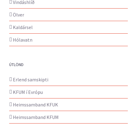
Vindáshlíð
Ölver
Kaldársel
Hólavatn
ÚTLÖND
Erlend samskipti
KFUM í Evrópu
Heimssamband KFUK
Heimssamband KFUM