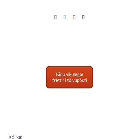
Facebook
Twitter
Pinterest
Netfang
Fáðu vikulegar
fréttir í tölvupósti
FÓLKIÐ