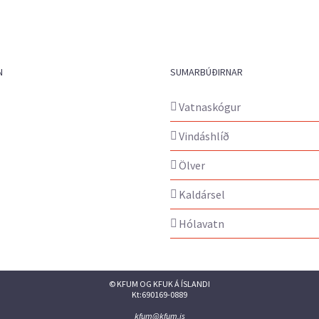
N
SUMARBÚÐIRNAR
Vatnaskógur
Vindáshlíð
Ölver
Kaldársel
Hólavatn
© KFUM OG KFUK Á ÍSLANDI
Kt:690169-0889
kfum@kfum.is