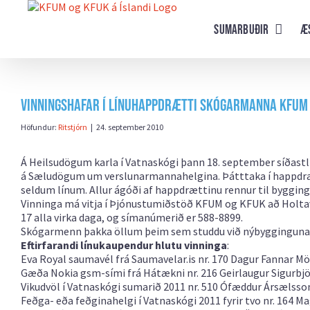
Farðu
beint
Sumarbuðir
Æ
að
efni
síðunnar
Vinningshafar í Línuhappdrætti Skógarmanna KFUM
Höfundur:
Ritstjórn
|
24. september 2010
Á Heilsudögum karla í Vatnaskógi þann 18. september síðast
á Sæludögum um verslunarmannahelgina. Þátttaka í happdrætti
seldum línum. Allur ágóði af happdrættinu rennur til bygging
Vinninga má vitja í Þjónustumiðstöð KFUM og KFUK að Holtaveg
17 alla virka daga, og símanúmerið er 588-8899.
Skógarmenn þakka öllum þeim sem studdu við nýbygginguna
Eftirfarandi línukaupendur hlutu vinninga
:
Eva Royal saumavél frá Saumavelar.is
nr. 170 Dagur Fannar Mö
Gæða Nokia gsm-sími frá Hátækni
nr. 216 Geirlaugur Sigurb
Vikudvöl í Vatnaskógi sumarið 2011
nr. 510 Ófæddur Ársælsso
Feðga- eða feðginahelgi í Vatnaskógi 2011 fyrir tvo
nr. 164 M