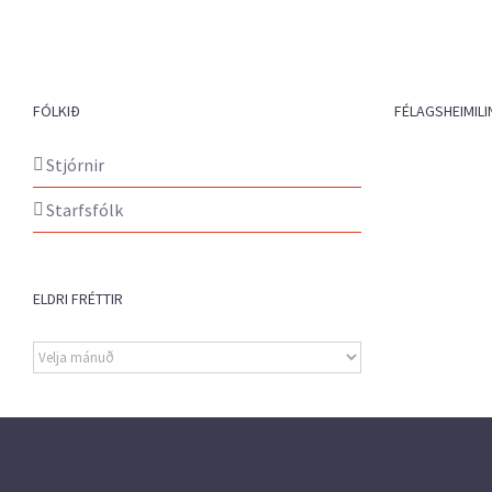
FÓLKIÐ
FÉLAGSHEIMILI
Stjórnir
Starfsfólk
ELDRI FRÉTTIR
Eldri
fréttir