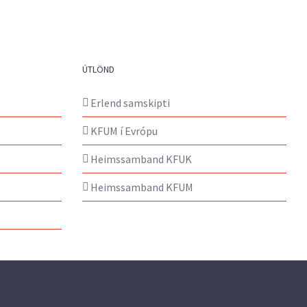
ÚTLÖND
Erlend samskipti
KFUM í Evrópu
Heimssamband KFUK
Heimssamband KFUM