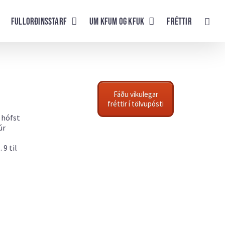
Fullorðinsstarf
UM KFUM og KFUK
Fréttir
Fáðu vikulegar
fréttir í tölvupósti
 hófst
úr
9 til