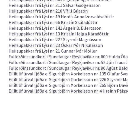
Heilsupakkar frá Lýsi
nr. 311 Salvar Guðgeirsson
Heilsupakkar frá Lýsi
nr. 210 Vífill Búason
Heilsupakkar frá Lýsi
nr. 19 Herdís Anna Þorvaldsdóttir
Heilsupakkar frá Lýsi
nr. 66 Kristín Skúladóttir
Heilsupakkar frá Lýsi
nr. 141 Ásgeir B. Ellertsson
Heilsupakkar frá Lýsi
nr. 13 Kristín Helga Káradóttir
Heilsupakkar frá Lýsi
nr. 227 Styrmir Magnússon
Heilsupakkar frá Lýsi
nr. 23 Óskar Þór Nikulásson
Heilsupakkar frá Lýsi
nr. 21 Gunnar Þór Möller
Fullorðinssundkort í Sundlaugar Reykjavíkur
nr. 600 Hulda Óla
Fullorðinssundkort í Sundlaugar Reykjavíkur
nr. 52 Jón Traust
Fullorðinssundkort í Sundlaugar Reykjavíkur
nr. 90 Ágúst Bal
Eilíft líf úrval ljóða e. Sigurbjörn Þorkelsson
nr. 135 Ólafur Sve
Eilíft líf úrval ljóða e. Sigurbjörn Þorkelsson
nr. 226 Styrmir 
Eilíft líf úrval ljóða e. Sigurbjörn Þorkelsson
nr. 265 Björn Dav
Eilíft líf úrval ljóða e. Sigurbjörn Þorkelsson
nr. 4 Hreinn Páls