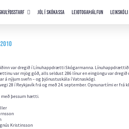
skulýðsstarf
Jól í skókassa
Leiðtogaþjálfun
Leikskóli
 2010
liðinn var dregið í Línuhappdrætti Skógarmanna. Línuhappdrættið
nu var mjög góð, alls seldust 286 línur en eingöngu var dregið 
ar á nýjum svefn – og þjónustuskála í Vatnaskógi.
i 28 í Reykjavík frá og með 24. september. Opnunartími er frá kl. 
 með þessum hætti.
ller
jörnsson
n
agnús Kristinsson