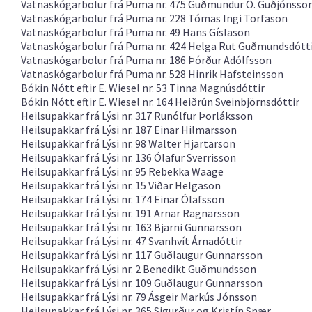
Vatnaskógarbolur frá Puma
nr. 475 Guðmundur Ö. Guðjónsso
Vatnaskógarbolur frá Puma
nr. 228 Tómas Ingi Torfason
Vatnaskógarbolur frá Puma
nr. 49 Hans Gíslason
Vatnaskógarbolur frá Puma
nr. 424 Helga Rut Guðmundsdótt
Vatnaskógarbolur frá Puma
nr. 186 Þórður Adólfsson
Vatnaskógarbolur frá Puma
nr. 528 Hinrik Hafsteinsson
Bókin Nótt eftir E. Wiesel
nr. 53 Tinna Magnúsdóttir
Bókin Nótt eftir E. Wiesel
nr. 164 Heiðrún Sveinbjörnsdóttir
Heilsupakkar frá Lýsi
nr. 317 Runólfur Þorláksson
Heilsupakkar frá Lýsi
nr. 187 Einar Hilmarsson
Heilsupakkar frá Lýsi
nr. 98 Walter Hjartarson
Heilsupakkar frá Lýsi
nr. 136 Ólafur Sverrisson
Heilsupakkar frá Lýsi
nr. 95 Rebekka Waage
Heilsupakkar frá Lýsi
nr. 15 Viðar Helgason
Heilsupakkar frá Lýsi
nr. 174 Einar Ólafsson
Heilsupakkar frá Lýsi
nr. 191 Arnar Ragnarsson
Heilsupakkar frá Lýsi
nr. 163 Bjarni Gunnarsson
Heilsupakkar frá Lýsi
nr. 47 Svanhvít Árnadóttir
Heilsupakkar frá Lýsi
nr. 117 Guðlaugur Gunnarsson
Heilsupakkar frá Lýsi
nr. 2 Benedikt Guðmundsson
Heilsupakkar frá Lýsi
nr. 109 Guðlaugur Gunnarsson
Heilsupakkar frá Lýsi
nr. 79 Ásgeir Markús Jónsson
Heilsupakkar frá Lýsi
nr. 365 Sigurður og Kristín Snær