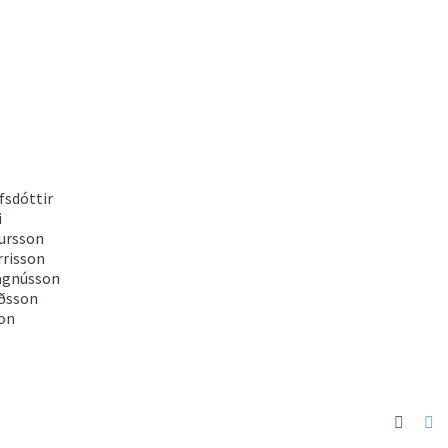
fsdóttir
i
dursson
rrisson
Magnússon
íðsson
son
Faceb
Tw