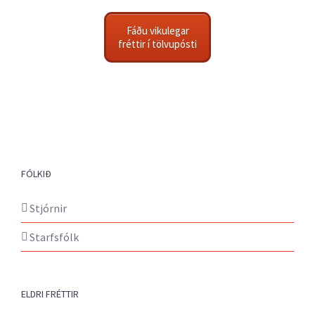
Fáðu vikulegar
fréttir í tölvupósti
FÓLKIÐ
Stjórnir
Starfsfólk
ELDRI FRÉTTIR