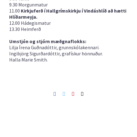
9.30 Morgunmatur
11.00
Kirkjuferð í Hallgrímskirkju í Vindáshlíð að hætti
Hlíðarmeyja.
12.00 Hádegismatur
13.30 Heimferð
Umstjón og stjórn mæðgnaflokks:
Lilja Írena Guðnadóttir, grunnskólakennari.
Ingibjörg Sigurðardóttir, grafískur hönnuður.
Halla Marie Smith.
Facebook
Twitter
Pinterest
Netfang