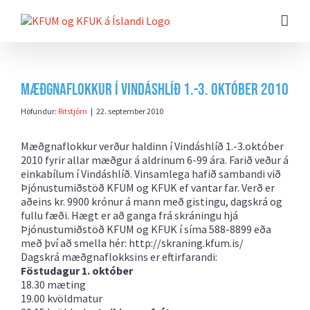
Farðu
beint
að
efni
síðunnar
Mæðgnaflokkur í Vindáshlíð 1.-3. október 2010
Höfundur:
Ritstjórn
|
22. september 2010
Mæðgnaflokkur verður haldinn í Vindáshlíð 1.-3.október
2010 fyrir allar mæðgur á aldrinum 6-99 ára. Farið veður á
einkabílum í Vindáshlíð. Vinsamlega hafið sambandi við
Þjónustumiðstöð KFUM og KFUK ef vantar far. Verð er
aðeins kr. 9900 krónur á mann með gistingu, dagskrá og
fullu fæði. Hægt er að ganga frá skráningu hjá
Þjónustumiðstöð KFUM og KFUK í síma 588-8899 eða
með því að smella hér: http://skraning.kfum.is/
Dagskrá mæðgnaflokksins er eftirfarandi:
Föstudagur 1. október
18.30 mæting
19.00 kvöldmatur