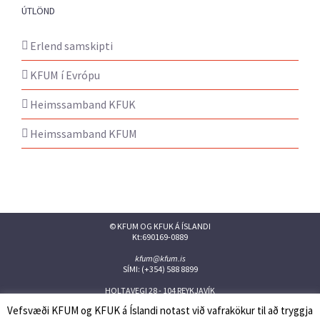
ÚTLÖND
Erlend samskipti
KFUM í Evrópu
Heimssamband KFUK
Heimssamband KFUM
© KFUM OG KFUK Á ÍSLANDI
Kt:690169-0889
kfum@kfum.is
SÍMI: (+354) 588 8899
HOLTAVEGI 28 - 104 REYKJAVÍK
Vefsvæði KFUM og KFUK á Íslandi notast við vafrakökur til að tryggja