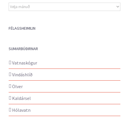
Eldri
fréttir
FÉLAGSHEIMILIN
SUMARBÚÐIRNAR
Vatnaskógur
Vindáshlíð
Ölver
Kaldársel
Hólavatn