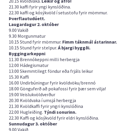
20.15 kvöldvaka.
Leikir og afró!
21.30 kaffi fyrir yngi kynslóðina.
22.30 kaffi og kósýkvöld í setustofu fyrir mömmur.
Þverflautudúett.
Laugardagur 2. október
9.00 Vakið
9.30 Morgunmatur
10.15 Stund fyrir mömmur.
Fimm táknmál ástarinnar.
10.15 Stund fyrir stelpur.
Á bjargi byggði.
Byggingarkeppni
11.30 Brennókeppni milli herbergja
12.00 Hádegismatur
13.00 Skemmtilegt föndur eða frjáls leikur
15.30 Kaffi
16.00 Undirbúningur fyrir kvöldvöku/brennó
18.00 Gönguferð að pokafossi fyrir þær sem vilja!
19.00 Veislukvöldverður
20.30 Kvöldvaka í umsjá herbergja
21.30 Kvöldkaffi fyrir yngri kynslóðina
22.00 Hugleiðing.
Týndi sonurinn.
22.30 Kaffi og kósýkvöld fyrir eldri kynslóðina.
Sunnudagur 3. október
9.00 Vakið