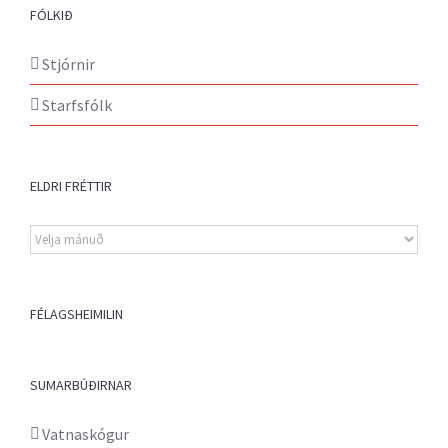
FÓLKIÐ
Stjórnir
Starfsfólk
ELDRI FRÉTTIR
Eldri
fréttir
FÉLAGSHEIMILIN
SUMARBÚÐIRNAR
Vatnaskógur