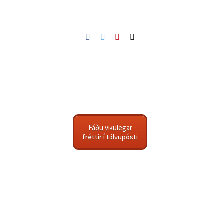
Facebook
Twitter
Pinterest
Netfang
Fáðu vikulegar
fréttir í tölvupósti