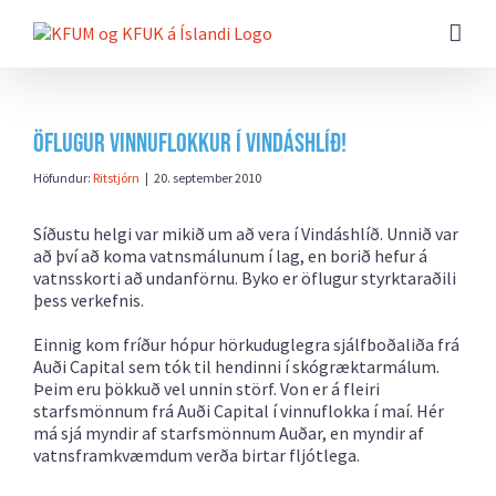
Farðu
beint
að
efni
síðunnar
Öflugur vinnuflokkur í Vindáshlíð!
Höfundur:
Ritstjórn
|
20. september 2010
Síðustu helgi var mikið um að vera í Vindáshlíð. Unnið var
að því að koma vatnsmálunum í lag, en borið hefur á
vatnsskorti að undanförnu. Byko er öflugur styrktaraðili
þess verkefnis.
Einnig kom fríður hópur hörkuduglegra sjálfboðaliða frá
Auði Capital sem tók til hendinni í skógræktarmálum.
Þeim eru þökkuð vel unnin störf. Von er á fleiri
starfsmönnum frá Auði Capital í vinnuflokka í maí. Hér
má sjá myndir af starfsmönnum Auðar, en myndir af
vatnsframkvæmdum verða birtar fljótlega.