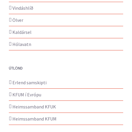
Vindáshlíð
Ölver
Kaldársel
Hólavatn
ÚTLÖND
Erlend samskipti
KFUM í Evrópu
Heimssamband KFUK
Heimssamband KFUM