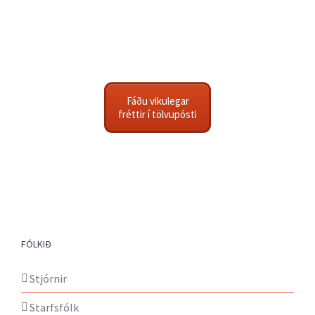
Fáðu vikulegar
fréttir í tölvupósti
FÓLKIÐ
Stjórnir
Starfsfólk