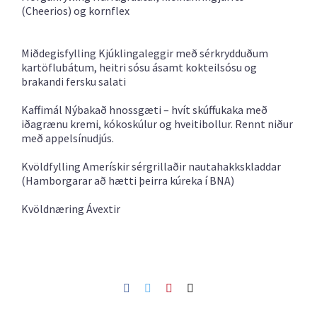
(Cheerios) og kornflex
Miðdegisfylling
Kjúklingaleggir með sérkrydduðum
kartöflubátum, heitri sósu ásamt kokteilsósu og
brakandi fersku salati
Kaffimál
Nýbakað hnossgæti – hvít skúffukaka með
iðagrænu kremi, kókoskúlur og hveitibollur. Rennt niður
með appelsínudjús.
Kvöldfylling
Amerískir sérgrillaðir nautahakkskladdar
(Hamborgarar að hætti þeirra kúreka í BNA)
Kvöldnæring
Ávextir
Facebook
Twitter
Pinterest
Netfang