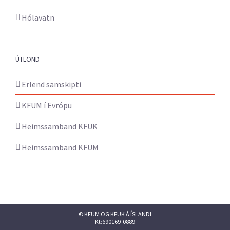
Hólavatn
ÚTLÖND
Erlend samskipti
KFUM í Evrópu
Heimssamband KFUK
Heimssamband KFUM
© KFUM OG KFUK Á ÍSLANDI
Kt:690169-0889