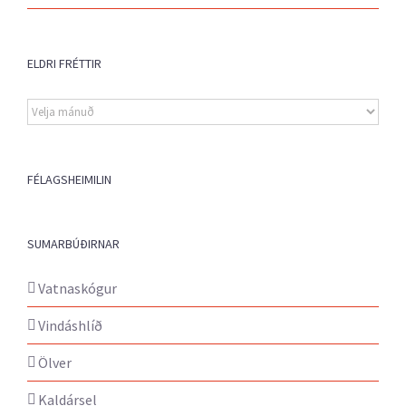
ELDRI FRÉTTIR
Eldri
fréttir
FÉLAGSHEIMILIN
SUMARBÚÐIRNAR
Vatnaskógur
Vindáshlíð
Ölver
Kaldársel