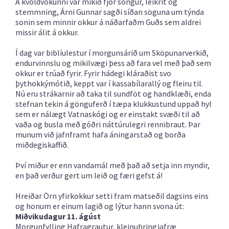
Á kvöldvökunni var mikið fjör söngur, leikrit og
stemmning, Árni Gunnar sagði síðan söguna um týnda
sonin sem minnir okkur á náðarfaðm Guðs sem aldrei
missir álit á okkur.
Í dag var biblíulestur í morgunsárið um Sköpunarverkið,
endurvinnslu og mikilvægi þess að fara vel með það sem
okkur er trúað fyrir. Fyrir hádegi kláraðist svo
þythokkýmótið, keppt var í kassabílarallý og fleiru til.
Nú eru strákarnir að taka til sundföt og handklæði, enda
stefnan tekin á gönguferð í tæpa klukkustund uppað hyl
sem er nálægt Vatnaskógi og er einstakt svæði til að
vaða og busla með góðri náttúrulegri rennibraut. Þar
munum við jafnframt hafa áningarstað og borða
miðdegiskaffið.
Því miður er enn vandamál með það að setja inn myndir,
en það verður gert um leið og færi gefst á!
Hreiðar Örn yfirkokkur setti fram matseðil dagsins eins
og honum er einum lagið og lýtur hann svona út:
Miðvikudagur 11. ágúst
Morgunfylling
Hafragrautur, kleinuhringjafræ