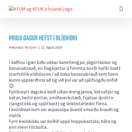
Farðu
beint
að
efni
síðunnar
Þriðji dagur hefst í blíðviðri
Höfundur:
Ritstjórn
|
12. ágúst 2010
Í kaffinu í gær biðu okkar kanellengjur, jógúrtkökur og
bananabrauð, en Dagbjartur á fimmta borði hafði hvatt
starfsfólk eldhússins í að baka bananabrauð sem hann
kunni uppskriftina að og við því var að sjálfsögðu orðið
😉
Fjölbreytt dagskrá beið síðan drengjanna, Vatnafjör og
bátar, heitir pottar, smíðaverkstæð, frjálsar íþróttir
(langstökk og spjótkast) og leiklistarleikir fleira.
Í kvöldmatnum var aspassúpa ásamt smurðu brauði og
mjólk.
Fyrir kvöldvöku var boðið uppá hoppukastala, báta og
enn meiri fótbolta.