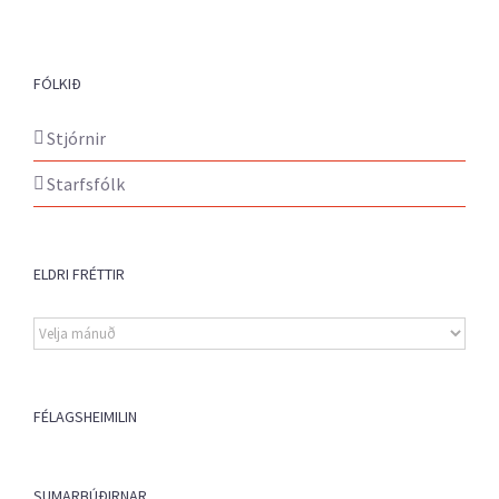
FÓLKIÐ
Stjórnir
Starfsfólk
ELDRI FRÉTTIR
Eldri
fréttir
FÉLAGSHEIMILIN
SUMARBÚÐIRNAR