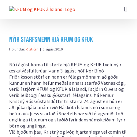
Farðu
beint
að
efni
síðunnar
Nýir starfsmenn hjá KFUM og KFUK
Höfundur:
Ritstjórn
|
6. ágúst 2010
Nú í ágúst koma til starfa hjá KFUM og KFUK tveir nýir
æskulýðsfulltrúar. Þann 3. ágúst hóf Þór Bínó
Friðriksson störf en hann er félagsmönnum að góðu
kunnur en hann hefur meðal annars starfað Vatnaskógi,
verið í stjórn KFUM og KFUK á Íslandi, í stjórn Ölvers og
verið leiðtogi í æskulýðsstarfi félagsins. Þá kemur
Kristný Rós Gústafsdóttir til starfa 24. ágúst en hún er
að ljúka djáknanámi við Háskóla Íslands nú í sumar og
hefur auk þess starfað í Snæfellsbæ við félagsmiðstöð
unglinga í bænum og staðið fyrir dansnámskeiðum fyrir
börn og unglinga.
Við bjóðum þau, Kristný og Þór, hjartanlega velkomin til