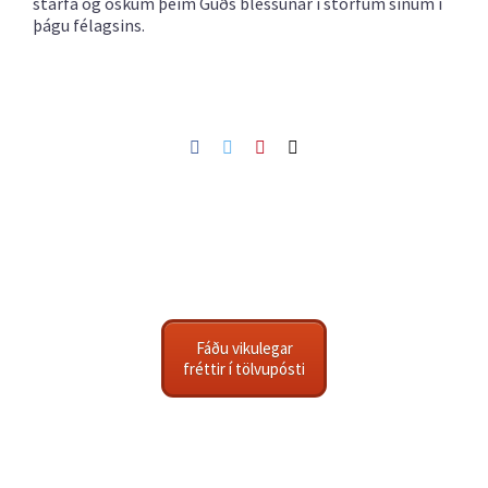
starfa og óskum þeim Guðs blessunar í störfum sínum í
þágu félagsins.
Facebook
Twitter
Pinterest
Netfang
Fáðu vikulegar
fréttir í tölvupósti