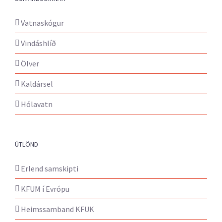
Vatnaskógur
Vindáshlíð
Ölver
Kaldársel
Hólavatn
ÚTLÖND
Erlend samskipti
KFUM í Evrópu
Heimssamband KFUK