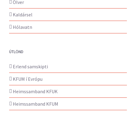
Ölver
Kaldársel
Hólavatn
ÚTLÖND
Erlend samskipti
KFUM í Evrópu
Heimssamband KFUK
Heimssamband KFUM