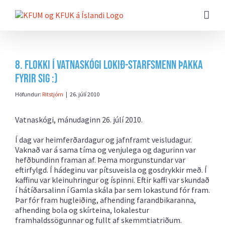
Farðu
beint
að
efni
síðunnar
8. flokki í Vatnaskógi lokið-Starfsmenn þakka
fyrir sig :)
Höfundur:
Ritstjórn
|
26. júlí 2010
Vatnaskógi, mánudaginn 26. júlí 2010.
Í dag var heimferðardagur og jafnframt veisludagur.
Vaknað var á sama tíma og venjulega og dagurinn var
hefðbundinn framan af. Þema morgunstundar var
eftirfylgd. Í hádeginu var pítsuveisla og gosdrykkir með. Í
kaffinu var kleinuhringur og íspinni. Eftir kaffi var skundað
í hátíðarsalinn í Gamla skála þar sem lokastund fór fram.
Þar fór fram hugleiðing, afhending farandbikaranna,
afhending bola og skírteina, lokalestur
framhaldssögunnar og fullt af skemmtiatriðum.