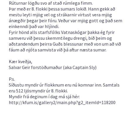
Rúturnar lögðu svo af stað rúmlega fimm.
Þar með er 8. flokki þessa sumars lokið. Hann gekk að
mestu leyti mjög vel og strákarnir virtust vera mjög
ánægðir þegar þeir fóru. Veður var mjög gott og það sem
einkenndi það var hlýindi.
Fyrir hönd alls starfsfólks Vatnaskógar þakka ég fyrir
samveru við þessu skemmtilegu drengi, bið þeim og
aðstandendum þeirra Guðs blessunar með von um að við
fáum að njóta samvista við þá aftur næsta sumar.
Kær kveðja,
Salvar Geir forstöðumaður (aka Captain Sly)
P.s.
Síðustu myndir úr flokknum eru nú komnar inn. Samtals
eru 512 ljósmyndir úr 8. flokki.
Myndir frá deginum í dag má sjá hér:
http://kfum.is/gallery2/main.php?g2_itemId=118200