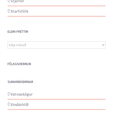
Stjórnir
Starfsfólk
ELDRI FRÉTTIR
Eldri
fréttir
FÉLAGSHEIMILIN
SUMARBÚÐIRNAR
Vatnaskógur
Vindáshlíð