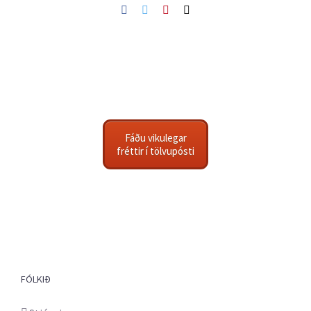
Facebook
Twitter
Pinterest
Netfang
Fáðu vikulegar
fréttir í tölvupósti
FÓLKIÐ