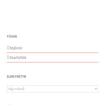
FÓLKIÐ
Stjórnir
Starfsfólk
ELDRI FRÉTTIR
Eldri
fréttir