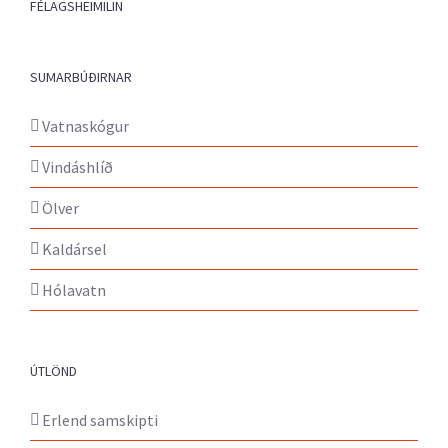
FÉLAGSHEIMILIN
SUMARBÚÐIRNAR
Vatnaskógur
Vindáshlíð
Ölver
Kaldársel
Hólavatn
ÚTLÖND
Erlend samskipti