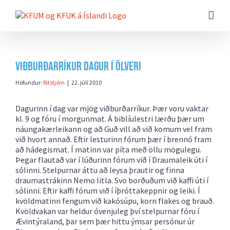
Farðu
beint
að
efni
síðunnar
Viðburðarríkur dagur í Ölveri
Höfundur:
Ritstjórn
|
22. júlí 2010
Dagurinn í dag var mjög viðburðarríkur. Þær voru vaktar
kl. 9 og fóru í morgunmat. Á biblíulestri lærðu þær um
náungakærleikann og að Guð vill að við komum vel fram
við hvort annað. Eftir lesturinn fórum þær í brennó fram
að hádegismat. Í matinn var píta með öllu mögulegu.
Þegar flautað var í lúðurinn fórum við í Draumaleik úti í
sólinni. Stelpurnar áttu að leysa þrautir og finna
draumastrákinn Nemo litla. Svo borðuðum við kaffi úti í
sólinni. Eftir kaffi fórum við í íþróttakeppnir og leiki. Í
kvöldmatinn fengum við kakósúpu, korn flakes og brauð.
Kvöldvakan var heldur óvenjuleg því stelpurnar fóru í
Ævintýraland, þar sem þær hittu ýmsar persónur úr