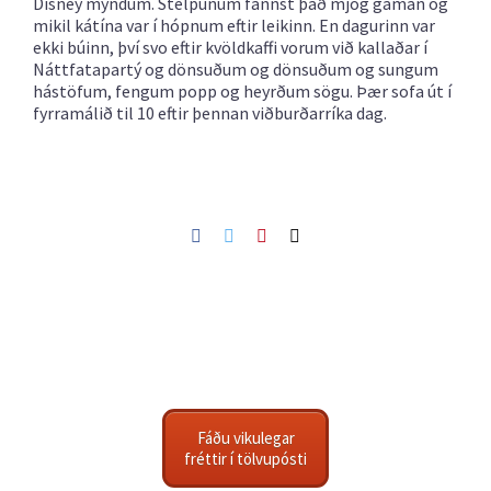
Disney myndum. Stelpunum fannst það mjög gaman og
mikil kátína var í hópnum eftir leikinn. En dagurinn var
ekki búinn, því svo eftir kvöldkaffi vorum við kallaðar í
Náttfatapartý og dönsuðum og dönsuðum og sungum
hástöfum, fengum popp og heyrðum sögu. Þær sofa út í
fyrramálið til 10 eftir þennan viðburðarríka dag.
Facebook
Twitter
Pinterest
Netfang
Fáðu vikulegar
fréttir í tölvupósti