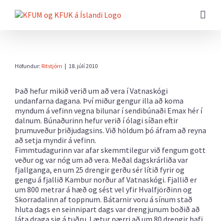
Farðu
beint
að
efni
síðunnar
Höfundur:
Ritstjórn
|
18. júlí 2010
Það hefur mikið verið um að vera í Vatnaskógi
undanfarna dagana. Því miður gengur illa að koma
myndum á vefinn vegna bilunar í sendibúnaði Emax hér í
dalnum. Búnaðurinn hefur verið í ólagi síðan eftir
þrumuveður þriðjudagsins. Við höldum þó áfram að reyna
að setja myndir á vefinn.
Fimmtudagurinn var afar skemmtilegur við fengum gott
veður og var nóg um að vera. Meðal dagskrárliða var
fjallganga, en um 25 drengir gerðu sér lítið fyrir og
gengu á fjallið Kambur norður af Vatnaskógi. Fjallið er
um 800 metrar á hæð og sést vel yfir Hvalfjörðinn og
Skorradalinn af toppnum. Bátarnir voru á sínum stað
hluta dags en seinnipart dags var drengjunum boðið að
láta draga sig á tuðru. Lætur nærri að um 80 drengir hafi