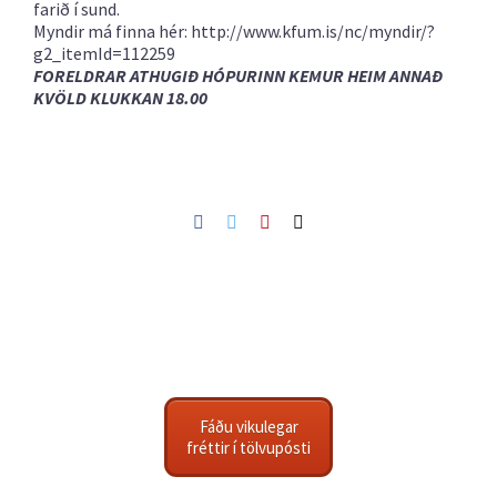
farið í sund.
Myndir má finna hér: http://www.kfum.is/nc/myndir/?
g2_itemId=112259
FORELDRAR ATHUGIÐ HÓPURINN KEMUR HEIM ANNAÐ
KVÖLD KLUKKAN 18.00
Facebook
Twitter
Pinterest
Netfang
Fáðu vikulegar
fréttir í tölvupósti