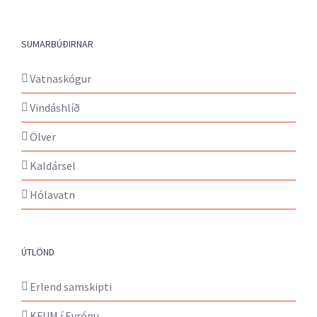
SUMARBÚÐIRNAR
Vatnaskógur
Vindáshlíð
Ölver
Kaldársel
Hólavatn
ÚTLÖND
Erlend samskipti
KFUM í Evrópu