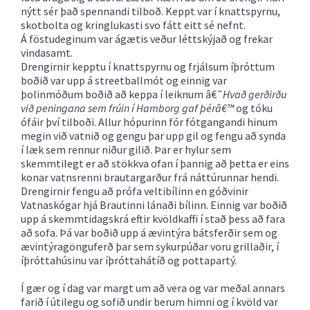
nýtt sér það spennandi tilboð. Keppt var í knattspyrnu,
skotbolta og kringlukasti svo fátt eitt sé nefnt.
Á föstudeginum var ágætis veður léttskýjað og frekar
vindasamt.
Drengirnir kepptu í knattspyrnu og frjálsum íþróttum
boðið var upp á streetballmót og einnig var
þolinmóðum boðið að keppa í leiknum â€˜
Hvað gerðirðu
við peningana sem frúin í Hamborg gaf þérâ€™
og tóku
ófáir því tilboði. Allur hópurinn fór fótgangandi hinum
megin við vatnið og gengu þar upp gil og fengu að synda
í læk sem rennur niður gilið. Þar er hylur sem
skemmtilegt er að stökkva ofan í þannig að þetta er eins
konar vatnsrenni brautargarður frá náttúrunnar hendi.
Drengirnir fengu að prófa veltibílinn en góðvinir
Vatnaskógar hjá Brautinni lánaði bílinn. Einnig var boðið
upp á skemmtidagskrá eftir kvöldkaffi í stað þess að fara
að sofa. Þá var boðið upp á ævintýra bátsferðir sem og
ævintýragönguferð þar sem sykurpúðar voru grillaðir, í
íþróttahúsinu var íþróttahátíð og pottapartý.
Í gær og í dag var margt um að vera og var meðal annars
farið í útilegu og sofið undir berum himni og í kvöld var