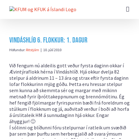
Farðu
beint
að
efni
síðunnar
Vindáshlíð 6. flokkur: 1. dagur
Höfundur:
Ritstjórn
|
10. júlí 2010
Við fengum nú aldeilis gott veður fyrsta daginn okkar í
Ævintýraflokk hérna í Vindáshlíð. Hjá okkur dvelja 82
stelpur á aldrinum 11 – 13 ára og strax eftir fyrsta daginn
lofar flokkurinn mjög góðu. Þetta eru hressar stelpur
sem kunna að skemmta sér og margar með mikinn
metnað fyrir íþróttakeppnunum og brennómótinu. Ég
hef fengið fjölmargar fyrirspurnin bæði frá foreldrum og
stúlkum í flokknum og já, auðvitað verður í boði að horfa
á úrslitaleik HM á sunnudaginn hjá okkur. Engar
áhyggjur! 🙂
Í sólinni og blíðunni fóru stelpurnar í ratleik um svæðið
þar sem þær þurftu sem herbergjalið að svara ýmsum