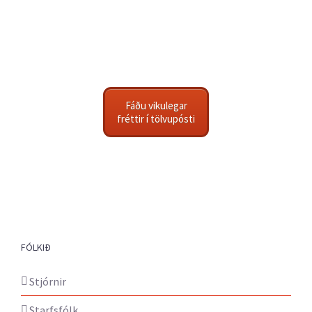
Fáðu vikulegar
fréttir í tölvupósti
FÓLKIÐ
Stjórnir
Starfsfólk