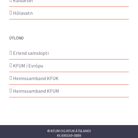
Kaldársel
Hólavatn
ÚTLÖND
Erlend samskipti
KFUM í Evrópu
Heimssamband KFUK
Heimssamband KFUM
© KFUM OG KFUK Á ÍSLANDI
Kt:690169-0889