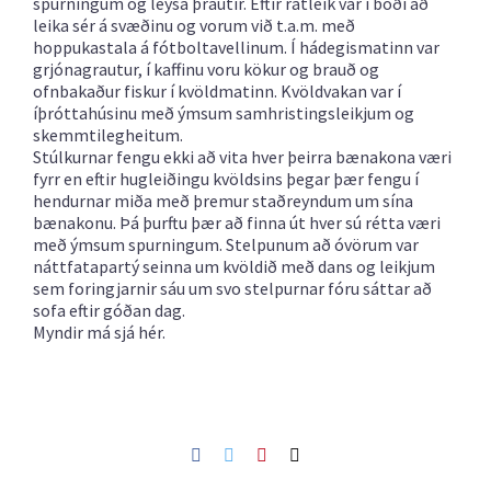
spurningum og leysa þrautir. Eftir ratleik var í boði að
leika sér á svæðinu og vorum við t.a.m. með
hoppukastala á fótboltavellinum. Í hádegismatinn var
grjónagrautur, í kaffinu voru kökur og brauð og
ofnbakaður fiskur í kvöldmatinn. Kvöldvakan var í
íþróttahúsinu með ýmsum samhristingsleikjum og
skemmtilegheitum.
Stúlkurnar fengu ekki að vita hver þeirra bænakona væri
fyrr en eftir hugleiðingu kvöldsins þegar þær fengu í
hendurnar miða með þremur staðreyndum um sína
bænakonu. Þá þurftu þær að finna út hver sú rétta væri
með ýmsum spurningum. Stelpunum að óvörum var
náttfatapartý seinna um kvöldið með dans og leikjum
sem foringjarnir sáu um svo stelpurnar fóru sáttar að
sofa eftir góðan dag.
Myndir má sjá
hér.
Facebook
Twitter
Pinterest
Netfang