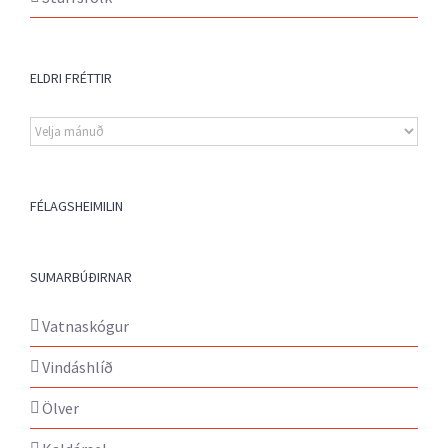
ELDRI FRÉTTIR
Eldri
fréttir
FÉLAGSHEIMILIN
SUMARBÚÐIRNAR
Vatnaskógur
Vindáshlíð
Ölver