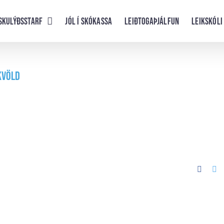
skulýðsstarf
Jól í skókassa
Leiðtogaþjálfun
Leikskóli
 kvöld
Faceb
Tw