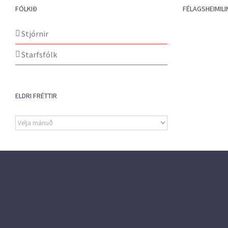
FÓLKIÐ
FÉLAGSHEIMILI
Stjórnir
Starfsfólk
ELDRI FRÉTTIR
Eldri
fréttir