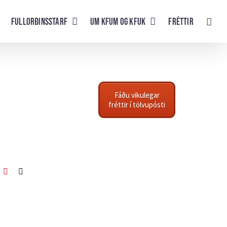
Fullorðinsstarf
UM KFUM og KFUK
Fréttir
Fáðu vikulegar
fréttir í tölvupósti
ook
itter
Pinterest
Netfang