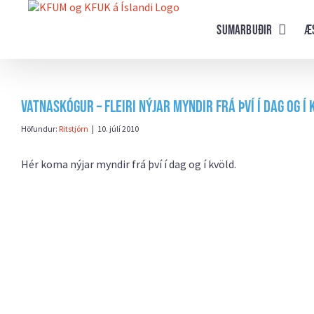
Farðu
beint
Sumarbuðir
Æ
að
efni
síðunnar
Vatnaskógur – Fleiri nýjar myndir frá því í dag og í
Höfundur:
Ritstjórn
|
10. júlí 2010
Hér koma nýjar myndir frá því í dag og í kvöld.