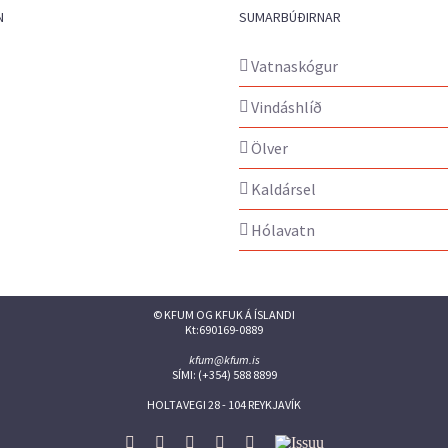
N
SUMARBÚÐIRNAR
Vatnaskógur
Vindáshlíð
Ölver
Kaldársel
Hólavatn
© KFUM OG KFUK Á ÍSLANDI
Kt:690169-0889
kfum@kfum.is
SÍMI: (+354) 588 8899
HOLTAVEGI 28 - 104 REYKJAVÍK
Facebook
Twitter
Instagram
Flickr
YouTube
Issuu