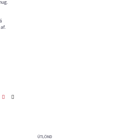
hug.
á
af.
ook
itter
Pinterest
Netfang
ÚTLÖND