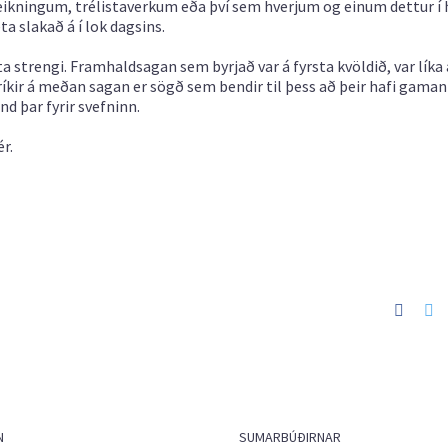
 teikningum, trélistaverkum eða því sem hverjum og einum dettur í 
a slakað á í lok dagsins.
a strengi. Framhaldsagan sem byrjað var á fyrsta kvöldið, var líka 
kir á meðan sagan er sögð sem bendir til þess að þeir hafi gaman 
nd þar fyrir svefninn.
r.
Faceb
Tw
N
SUMARBÚÐIRNAR