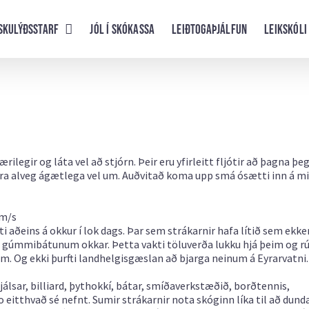
skulýðsstarf
Jól í skókassa
Leiðtogaþjálfun
Leikskóli
legir og láta vel að stjórn. Þeir eru yfirleitt fljótir að þagna þe
bara alveg ágætlega vel um. Auðvitað koma upp smá ósætti inn á mil
 m/s
ti aðeins á okkur í lok dags. Þar sem strákarnir hafa lítið sem ekke
t á gúmmibátunum okkar. Þetta vakti töluverða lukku hjá þeim og 
tum. Og ekki þurfti landhelgisgæslan að bjarga neinum á Eyrarvatni.
rjálsar, billiard, þythokkí, bátar, smíðaverkstæðið, borðtennis,
 eitthvað sé nefnt. Sumir strákarnir nota skóginn líka til að dunda