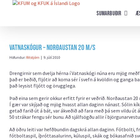
Farðu
beint
Sumarbuðir
Æ
að
efni
síðunnar
Vatnaskógur – Norðaustan 20 m/s
Höfundur:
Ritstjórn
|
9. júlí 2010
Drengirnir sem dvelja hérna í Vatnaskógi núna eru mjög meðfæri
það er beðið, fljótir að koma sér í svefn á kvöldin og ganga 
það leysist fljótt og örugglega.
Það eina sem gerir okkur erfitt fyrir er veðrið. Norðaustan 20
Í gær var skýjað og mjög hvasst allan daginn nánast. Sólin kík
getað farið út á bát, var ákveðið að fara með þá sem vildu ú
50 strákar fengu sér bunu. Að sjálfsögðu allir í björgunarves
Að öðru leiti var hefðbundin dagskrá allan daginn. Fótbolti, f
fótboltaspil, íþróttasalurinn, kúluspil, skák og bókasafnið svo