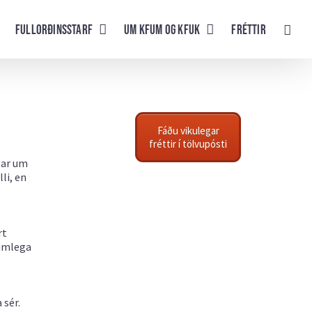
Fullorðinsstarf
UM KFUM og KFUK
Fréttir
Fáðu vikulegar
fréttir í tölvupósti
gar um
li, en
rt
rúmlega
 sér.