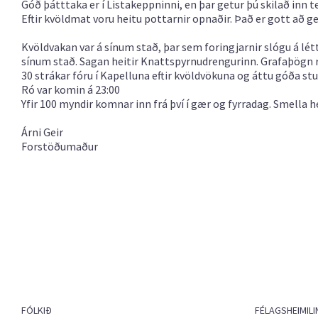
Góð þátttaka er í Listakeppninni, en þar getur þú skilað inn
Eftir kvöldmat voru heitu pottarnir opnaðir. Það er gott að get
Kvöldvakan var á sínum stað, þar sem foringjarnir slógu á létt
sínum stað. Sagan heitir Knattspyrnudrengurinn. Grafaþögn rí
30 strákar fóru í Kapelluna eftir kvöldvökuna og áttu góða stu
Ró var komin á 23:00
Yfir 100 myndir komnar inn frá því í gær og fyrradag.
Smella hé
Árni Geir
Forstöðumaður
FÓLKIÐ
FÉLAGSHEIMILI