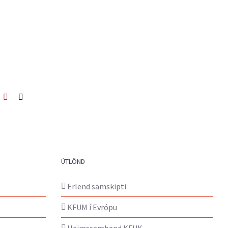
ook
itter
Pinterest
Netfang
ÚTLÖND
Erlend samskipti
KFUM í Evrópu