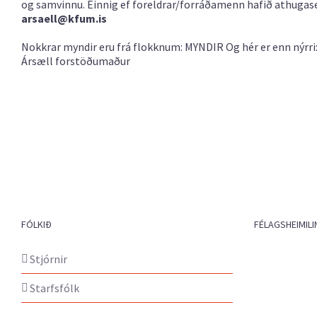
og samvinnu. Einnig ef foreldrar/forráðamenn hafið athugase
arsaell@kfum.is
Nokkrar myndir eru frá flokknum:
MYNDIR
Og hér er enn nýrri
Ársæll forstöðumaður
FÓLKIÐ
FÉLAGSHEIMILI
Stjórnir
Starfsfólk