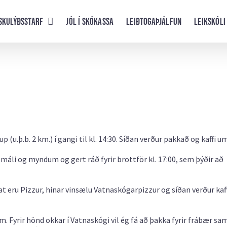
skulýðsstarf
Jól í skókassa
Leiðtogaþjálfun
Leikskóli
 (u.þ.b. 2 km.) í gangi til kl. 14:30. Síðan verður pakkað og kaffi um
 máli og myndum og gert ráð fyrir brottför kl. 17:00, sem þýðir að
t eru Pizzur, hinar vinsælu Vatnaskógarpizzur og síðan verður kaf
m. Fyrir hönd okkar í Vatnaskógi vil ég fá að þakka fyrir frábær sa