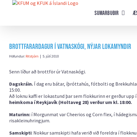
Farðu
beint
Sumarbuðir
Æ
að
efni
síðunnar
Brottfarardagur í Vatnaskógi, nýjar lokamyndir
Höfundur:
Ritstjórn
|
5. júlí 2010
Senn líður að brottför úr Vatnaskógi.
Dagskráin.
Í dag eru bátar, íþróttahús, fótbolti og Brekkuhlaup
15:00.
Að loknu kaffi er lokastund þar sem flokkurinn er gerður upp í
heimkoma í Reykjavík (Holtaveg 28) verður um kl. 18:00.
Maturinn:
í Morgunmat var Cheerios og Corn flex, í hádegisma
risakleinuhringjum.
Samskipti
: Nokkur samskipti hafa verið við foreldra í flokknu