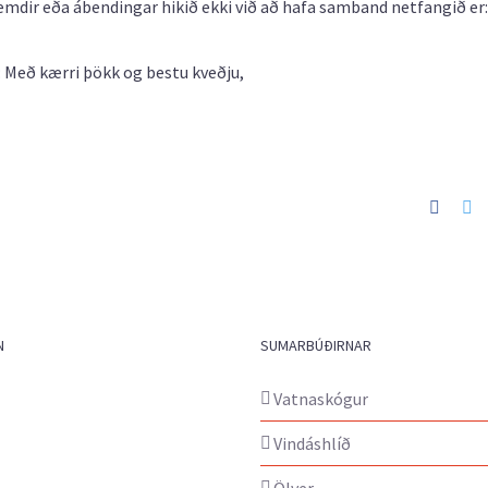
mdir eða ábendingar hikið ekki við að hafa samband netfangið er:
: Með kærri þökk og bestu kveðju,
Faceb
Tw
N
SUMARBÚÐIRNAR
Vatnaskógur
Vindáshlíð