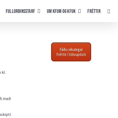
Fullorðinsstarf
UM KFUM og KFUK
Fréttir
Fáðu vikulegar
fréttir í tölvupósti
 kl.
fi með
mskipti