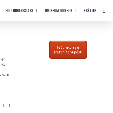
Fullorðinsstarf
UM KFUM og KFUK
Fréttir
Fáðu vikulegar
fréttir í tölvupósti
 er
eikur
 tökum
ook
itter
Pinterest
Netfang