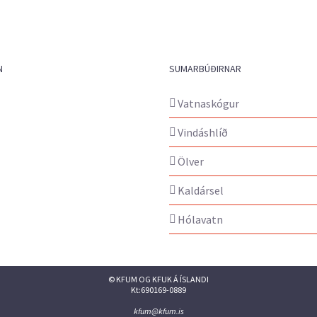
N
SUMARBÚÐIRNAR
Vatnaskógur
Vindáshlíð
Ölver
Kaldársel
Hólavatn
© KFUM OG KFUK Á ÍSLANDI
Kt:690169-0889
kfum@kfum.is