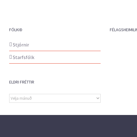
FÓLKIÐ
FÉLAGSHEIMILI
Stjórnir
Starfsfólk
ELDRI FRÉTTIR
Eldri
fréttir