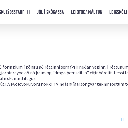
skulýðsstarf
Jól í skókassa
Leiðtogaþjálfun
Leikskóli
eð foringjum í göngu að réttinni sem fyrir neðan veginn. Í réttunum
arnir reyna að ná þeim og "draga þær í dilka" eftir háralit. Þessi l
 jafn skemmtilegur.
ð úti. Á kvöldvöku voru nokkrir Vindáshlíðarsöngvar teknir föstum
Faceb
Tw