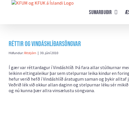
Farðu
beint
Sumarbuðir
Æ
að
efni
síðunnar
Réttir og Vindáshlíðarsöngvar
Höfundur:
Ritstjórn
|
30. júní 2010
Í gær var réttardagur í Vindáshlíð. Þá fara allar stúlkurnar m
leikinn eltingaleikur þar sem stelpurnar leika kindur en foringj
hefur verið hefð í Vindáshlíð áratugum saman og þykir alltaf
Veðrið lék við okkur allan daginn og stelpurnar léku sér miki
og nú kunna þær allra vinsælustu söngvana.