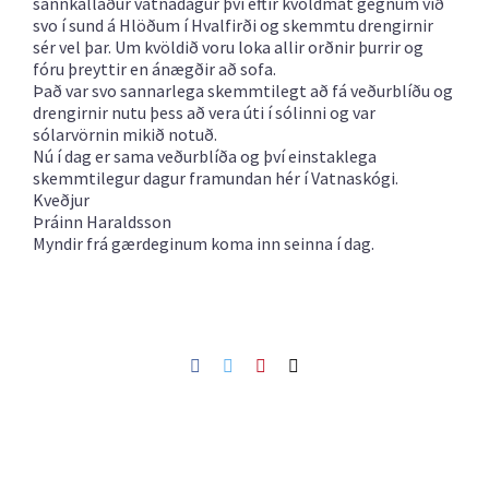
sannkallaður vatnadagur því eftir kvöldmat gegnum við
svo í sund á Hlöðum í Hvalfirði og skemmtu drengirnir
sér vel þar. Um kvöldið voru loka allir orðnir þurrir og
fóru þreyttir en ánægðir að sofa.
Það var svo sannarlega skemmtilegt að fá veðurblíðu og
drengirnir nutu þess að vera úti í sólinni og var
sólarvörnin mikið notuð.
Nú í dag er sama veðurblíða og því einstaklega
skemmtilegur dagur framundan hér í Vatnaskógi.
Kveðjur
Þráinn Haraldsson
Myndir frá gærdeginum koma inn seinna í dag.
Facebook
Twitter
Pinterest
Netfang