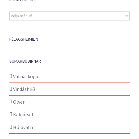
Eldri
fréttir
FÉLAGSHEIMILIN
SUMARBÚÐIRNAR
Vatnaskógur
Vindáshlíð
Ölver
Kaldársel
Hólavatn