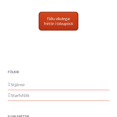
Fáðu vikulegar
fréttir í tölvupósti
FÓLKIÐ
Stjórnir
Starfsfólk
ELDRI FRÉTTIR