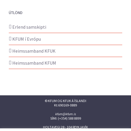
ÚTLÖND
Erlend samskipti
KFUM í Evrópu
Heimssamband KFUK
Heimssamband KFUM
© KFUM OG KFUK Á ÍSLANDI
Kt:690169-0889
kfum@kfum.is
SÍMI: (+354) 588 8899
HOLTAVEGI 28 - 104 REYKJAVÍK