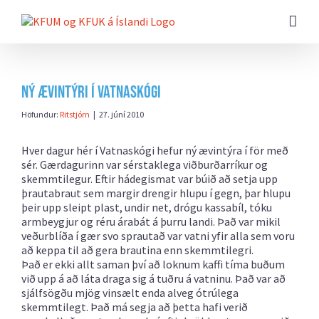
Farðu
beint
að
efni
síðunnar
Ný ævintýri í Vatnaskógi
Höfundur:
Ritstjórn
|
27. júní 2010
Hver dagur hér í Vatnaskógi hefur ný ævintýra í för með
sér. Gærdagurinn var sérstaklega viðburðarríkur og
skemmtilegur. Eftir hádegismat var búið að setja upp
þrautabraut sem margir drengir hlupu í gegn, þar hlupu
þeir upp sleipt plast, undir net, drógu kassabíl, tóku
armbeygjur og réru árabát á þurru landi. Það var mikil
veðurblíða í gær svo sprautað var vatni yfir alla sem voru
að keppa til að gera brautina enn skemmtilegri.
Það er ekki allt saman því að loknum kaffi tíma buðum
við upp á að láta draga sig á tuðru á vatninu. Það var að
sjálfsögðu mjög vinsælt enda alveg ótrúlega
skemmtilegt. Það má segja að þetta hafi verið