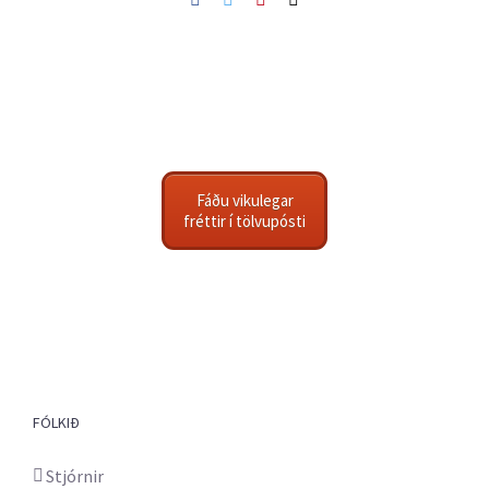
Fáðu vikulegar
fréttir í tölvupósti
FÓLKIÐ
Stjórnir