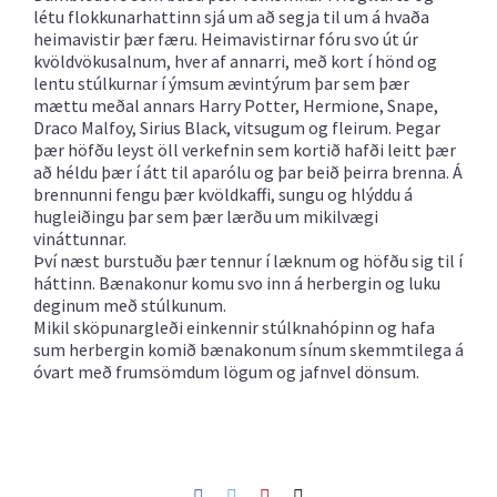
létu flokkunarhattinn sjá um að segja til um á hvaða
heimavistir þær færu. Heimavistirnar fóru svo út úr
kvöldvökusalnum, hver af annarri, með kort í hönd og
lentu stúlkurnar í ýmsum ævintýrum þar sem þær
mættu meðal annars Harry Potter, Hermione, Snape,
Draco Malfoy, Sirius Black, vitsugum og fleirum. Þegar
þær höfðu leyst öll verkefnin sem kortið hafði leitt þær
að héldu þær í átt til aparólu og þar beið þeirra brenna. Á
brennunni fengu þær kvöldkaffi, sungu og hlýddu á
hugleiðingu þar sem þær lærðu um mikilvægi
vináttunnar.
Því næst burstuðu þær tennur í læknum og höfðu sig til í
háttinn. Bænakonur komu svo inn á herbergin og luku
deginum með stúlkunum.
Mikil sköpunargleði einkennir stúlknahópinn og hafa
sum herbergin komið bænakonum sínum skemmtilega á
óvart með frumsömdum lögum og jafnvel dönsum.
Facebook
Twitter
Pinterest
Netfang