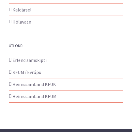
Kaldársel
Hólavatn
ÚTLÖND
Erlend samskipti
KFUM í Evrópu
Heimssamband KFUK
Heimssamband KFUM