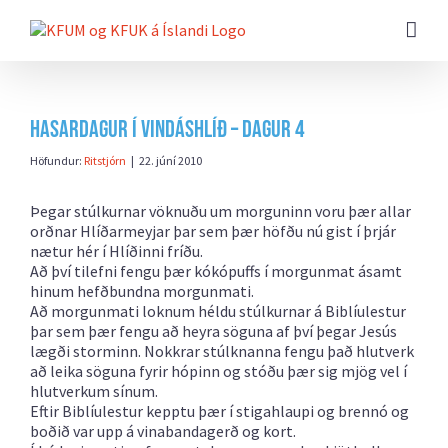
Farðu
beint
að
efni
síðunnar
Hasardagur í Vindáshlíð – Dagur 4
Höfundur:
Ritstjórn
|
22. júní 2010
Þegar stúlkurnar vöknuðu um morguninn voru þær allar
orðnar Hlíðarmeyjar þar sem þær höfðu nú gist í þrjár
nætur hér í Hlíðinni fríðu.
Að því tilefni fengu þær kókópuffs í morgunmat ásamt
hinum hefðbundna morgunmati.
Að morgunmati loknum héldu stúlkurnar á Biblíulestur
þar sem þær fengu að heyra söguna af því þegar Jesús
lægði storminn. Nokkrar stúlknanna fengu það hlutverk
að leika söguna fyrir hópinn og stóðu þær sig mjög vel í
hlutverkum sínum.
Eftir Biblíulestur kepptu þær í stigahlaupi og brennó og
boðið var upp á vinabandagerð og kort.