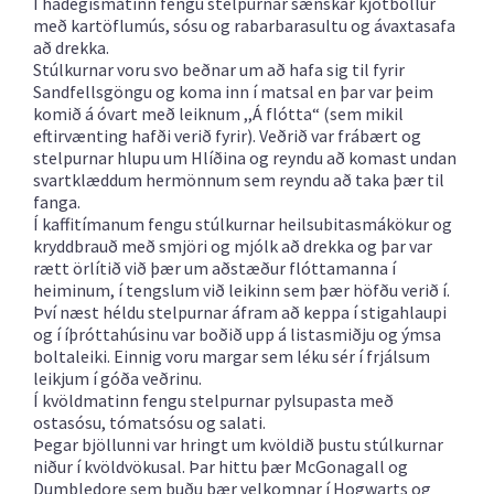
Í hádegismatinn fengu stelpurnar sænskar kjötbollur
með kartöflumús, sósu og rabarbarasultu og ávaxtasafa
að drekka.
Stúlkurnar voru svo beðnar um að hafa sig til fyrir
Sandfellsgöngu og koma inn í matsal en þar var þeim
komið á óvart með leiknum ,,Á flótta“ (sem mikil
eftirvænting hafði verið fyrir). Veðrið var frábært og
stelpurnar hlupu um Hlíðina og reyndu að komast undan
svartklæddum hermönnum sem reyndu að taka þær til
fanga.
Í kaffitímanum fengu stúlkurnar heilsubitasmákökur og
kryddbrauð með smjöri og mjólk að drekka og þar var
rætt örlítið við þær um aðstæður flóttamanna í
heiminum, í tengslum við leikinn sem þær höfðu verið í.
Því næst héldu stelpurnar áfram að keppa í stigahlaupi
og í íþróttahúsinu var boðið upp á listasmiðju og ýmsa
boltaleiki. Einnig voru margar sem léku sér í frjálsum
leikjum í góða veðrinu.
Í kvöldmatinn fengu stelpurnar pylsupasta með
ostasósu, tómatsósu og salati.
Þegar bjöllunni var hringt um kvöldið þustu stúlkurnar
niður í kvöldvökusal. Þar hittu þær McGonagall og
Dumbledore sem buðu þær velkomnar í Hogwarts og