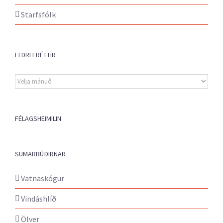
Starfsfólk
ELDRI FRÉTTIR
Eldri
fréttir
FÉLAGSHEIMILIN
SUMARBÚÐIRNAR
Vatnaskógur
Vindáshlíð
Ölver