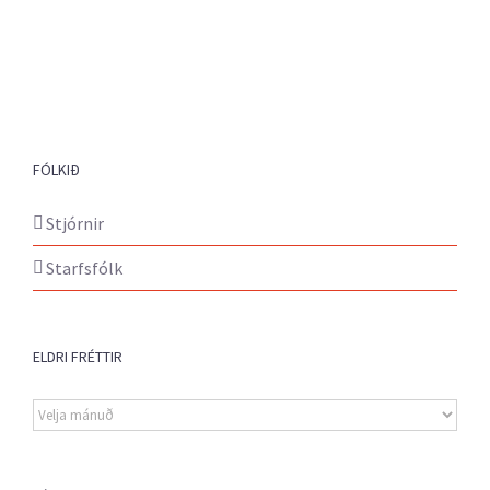
FÓLKIÐ
Stjórnir
Starfsfólk
ELDRI FRÉTTIR
Eldri
fréttir