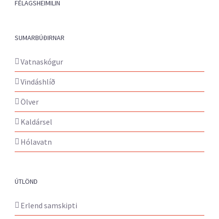
FÉLAGSHEIMILIN
SUMARBÚÐIRNAR
Vatnaskógur
Vindáshlíð
Ölver
Kaldársel
Hólavatn
ÚTLÖND
Erlend samskipti