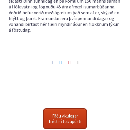
síðastliðinn sunnudag en þá komu um 150 manns saman
á Hólavatni og fögnuðu 45 ára afmæli sumarbúðanna.
Veðrið hefur verið með ágætum það sem af er, skýjað en
hlýtt og þurrt. Framundan eru því spennandi dagar og
vonandi birtast hér fleiri myndir áður en flokknum lýkur
á föstudag.
Facebook
Twitter
Pinterest
Netfang
Fáðu vikulegar
fréttir í tölvupósti