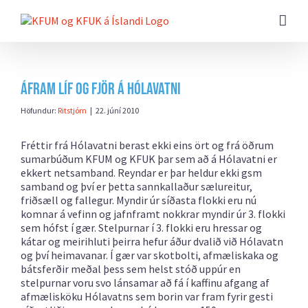
Farðu
beint
að
efni
síðunnar
Áfram líf og fjör á Hólavatni
Höfundur:
Ritstjórn
|
22. júní 2010
Fréttir frá Hólavatni berast ekki eins ört og frá öðrum
sumarbúðum KFUM og KFUK þar sem að á Hólavatni er
ekkert netsamband. Reyndar er þar heldur ekki gsm
samband og því er þetta sannkallaður sælureitur,
friðsæll og fallegur. Myndir úr síðasta flokki eru nú
komnar á vefinn og jafnframt nokkrar myndir úr 3. flokki
sem hófst í gær. Stelpurnar í 3. flokki eru hressar og
kátar og meirihluti þeirra hefur áður dvalið við Hólavatn
og því heimavanar. Í gær var skotbolti, afmæliskaka og
bátsferðir meðal þess sem helst stóð uppúr en
stelpurnar voru svo lánsamar að fá í kaffinu afgang af
afmælisköku Hólavatns sem borin var fram fyrir gesti