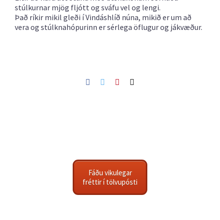
stúlkurnar mjög fljótt og sváfu vel og lengi.
Það ríkir mikil gleði í Vindáshlíð núna, mikið er um að
vera og stúlknahópurinn er sérlega öflugur og jákvæður.
Facebook
Twitter
Pinterest
Netfang
Fáðu vikulegar
fréttir í tölvupósti