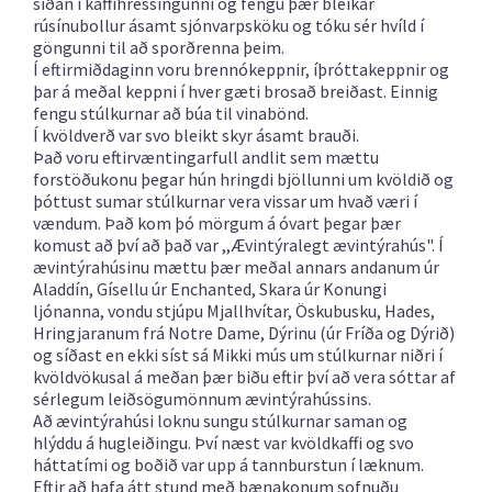
síðan í kaffihressingunni og fengu þær bleikar
rúsínubollur ásamt sjónvarpsköku og tóku sér hvíld í
göngunni til að sporðrenna þeim.
Í eftirmiðdaginn voru brennókeppnir, íþróttakeppnir og
þar á meðal keppni í hver gæti brosað breiðast. Einnig
fengu stúlkurnar að búa til vinabönd.
Í kvöldverð var svo bleikt skyr ásamt brauði.
Það voru eftirvæntingarfull andlit sem mættu
forstöðukonu þegar hún hringdi bjöllunni um kvöldið og
þóttust sumar stúlkurnar vera vissar um hvað væri í
vændum. Það kom þó mörgum á óvart þegar þær
komust að því að það var ,,Ævintýralegt ævintýrahús". Í
ævintýrahúsinu mættu þær meðal annars andanum úr
Aladdín, Gísellu úr Enchanted, Skara úr Konungi
ljónanna, vondu stjúpu Mjallhvítar, Öskubusku, Hades,
Hringjaranum frá Notre Dame, Dýrinu (úr Fríða og Dýrið)
og síðast en ekki síst sá Mikki mús um stúlkurnar niðri í
kvöldvökusal á meðan þær biðu eftir því að vera sóttar af
sérlegum leiðsögumönnum ævintýrahússins.
Að ævintýrahúsi loknu sungu stúlkurnar saman og
hlýddu á hugleiðingu. Því næst var kvöldkaffi og svo
háttatími og boðið var upp á tannburstun í læknum.
Eftir að hafa átt stund með bænakonum sofnuðu