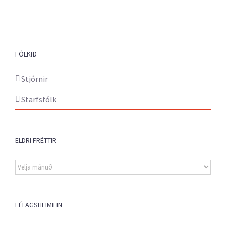
FÓLKIÐ
Stjórnir
Starfsfólk
ELDRI FRÉTTIR
Eldri
fréttir
FÉLAGSHEIMILIN