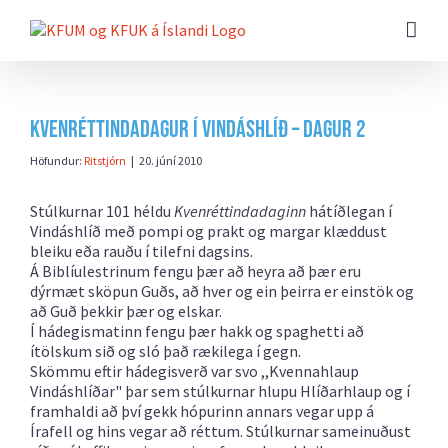
Farðu
beint
að
efni
síðunnar
Kvenréttindadagur í Vindáshlíð – Dagur 2
Höfundur:
Ritstjórn
|
20. júní 2010
Stúlkurnar 101 héldu
Kvenréttindadaginn
hátíðlegan í
Vindáshlíð með pompi og prakt og margar klæddust
bleiku eða rauðu í tilefni dagsins.
Á Biblíulestrinum fengu þær að heyra að þær eru
dýrmæt sköpun Guðs, að hver og ein þeirra er einstök og
að Guð þekkir þær og elskar.
Í hádegismatinn fengu þær hakk og spaghetti að
ítölskum sið og sló það rækilega í gegn.
Skömmu eftir hádegisverð var svo ,,Kvennahlaup
Vindáshlíðar" þar sem stúlkurnar hlupu Hlíðarhlaup og í
framhaldi að því gekk hópurinn annars vegar upp á
Írafell og hins vegar að réttum. Stúlkurnar sameinuðust