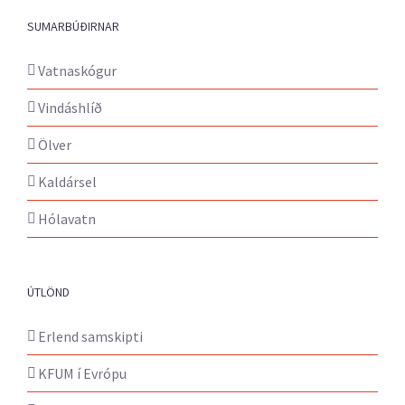
SUMARBÚÐIRNAR
Vatnaskógur
Vindáshlíð
Ölver
Kaldársel
Hólavatn
ÚTLÖND
Erlend samskipti
KFUM í Evrópu