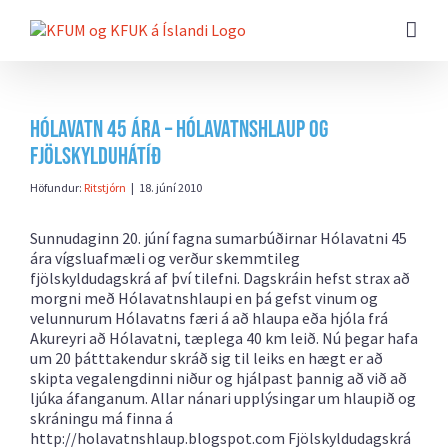
Farðu
beint
að
efni
síðunnar
Hólavatn 45 ára – Hólavatnshlaup og
fjölskylduhátíð
Höfundur:
Ritstjórn
|
18. júní 2010
Sunnudaginn 20. júní fagna sumarbúðirnar Hólavatni 45
ára vígsluafmæli og verður skemmtileg
fjölskyldudagskrá af því tilefni. Dagskráin hefst strax að
morgni með Hólavatnshlaupi en þá gefst vinum og
velunnurum Hólavatns færi á að hlaupa eða hjóla frá
Akureyri að Hólavatni, tæplega 40 km leið. Nú þegar hafa
um 20 þátttakendur skráð sig til leiks en hægt er að
skipta vegalengdinni niður og hjálpast þannig að við að
ljúka áfanganum. Allar nánari upplýsingar um hlaupið og
skráningu má finna á
http://holavatnshlaup.blogspot.com Fjölskyldudagskrá