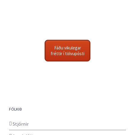
Fáðu vikulegar
fréttir í tölvupósti
FÓLKIÐ
Stjórnir