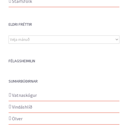
Starfsfólk
ELDRI FRÉTTIR
Eldri
fréttir
FÉLAGSHEIMILIN
SUMARBÚÐIRNAR
Vatnaskógur
Vindáshlíð
Ölver