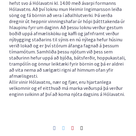
hefst svo á Hólavatni kl. 14.00 með ávarpi formanns
Hólavatns. Að því loknu mun Heimir Ingimarsson leiða
söng og fá börnin að vera í aðalhlutverki. Þá verða
dregnir út heppnir vinningshafar úr hópi þátttakenda úr
hlaupinu fyrr um daginn. Að þessu loknu verður gestum
boðið uppá afmælisköku og kaffi og jafnframt verður
nýbygging staðarins til sýnis en nú nýlega hefur húsinu
verið lokað og er því stórum áfanga fagnað á þessum
tímamótum. Samhliða þessu njótum við þess sem
staðurinn hefur uppá að bjóða, bátsferðir, hoppukastali,
trampólín og önnur leiktæki fyrir börnin og þá er aldrei
að vita nema að sælgæti rigni af himnum ofan yfir
afmælisgesti.
Allir vinir Hólavatns, nær og fjær, eru hjartanlega
velkomnir og ef eitthvað má marka veðurspá þá verður
enginn svikinn af því að koma njóta dagsins á Hólavatni.
Facebook
Twitter
Pinterest
Netfang