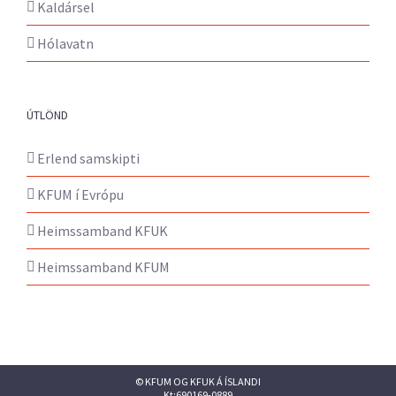
Kaldársel
Hólavatn
ÚTLÖND
Erlend samskipti
KFUM í Evrópu
Heimssamband KFUK
Heimssamband KFUM
© KFUM OG KFUK Á ÍSLANDI
Kt:690169-0889