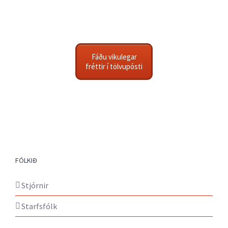
Fáðu vikulegar
fréttir í tölvupósti
FÓLKIÐ
Stjórnir
Starfsfólk