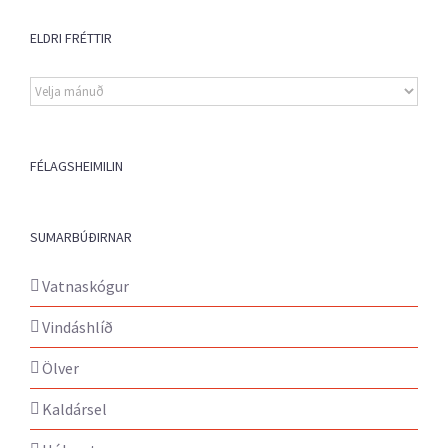
ELDRI FRÉTTIR
Eldri
fréttir
FÉLAGSHEIMILIN
SUMARBÚÐIRNAR
Vatnaskógur
Vindáshlíð
Ölver
Kaldársel