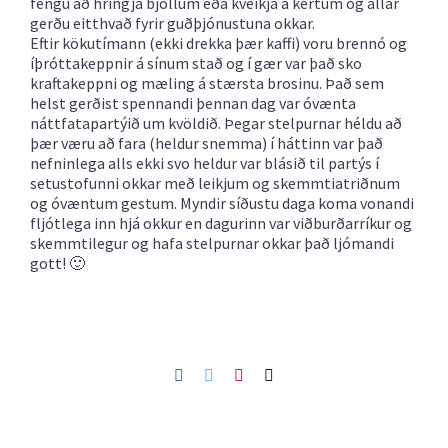
fengu að hringja bjöllum eða kveikja á kertum og allar
gerðu eitthvað fyrir guðþjónustuna okkar.
Eftir kökutímann (ekki drekka þær kaffi) voru brennó og
íþróttakeppnir á sínum stað og í gær var það sko
kraftakeppni og mæling á stærsta brosinu. Það sem
helst gerðist spennandi þennan dag var óvænta
náttfatapartýið um kvöldið. Þegar stelpurnar héldu að
þær væru að fara (heldur snemma) í háttinn var það
nefninlega alls ekki svo heldur var blásið til partýs í
setustofunni okkar með leikjum og skemmtiatriðnum
og óvæntum gestum. Myndir síðustu daga koma vonandi
fljótlega inn hjá okkur en dagurinn var viðburðarríkur og
skemmtilegur og hafa stelpurnar okkar það ljómandi
gott! 🙂
Facebook
Twitter
Pinterest
Netfang