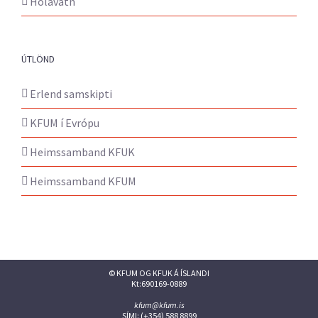
Hólavatn
ÚTLÖND
Erlend samskipti
KFUM í Evrópu
Heimssamband KFUK
Heimssamband KFUM
© KFUM OG KFUK Á ÍSLANDI
Kt:690169-0889
kfum@kfum.is
SÍMI: (+354) 588 8899