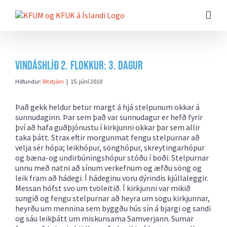
Farðu
beint
að
efni
síðunnar
Vindáshlíð 2. flokkur: 3. dagur
Höfundur:
Ritstjórn
|
15. júní 2010
Það gekk heldur betur margt á hjá stelpunum okkar á
sunnudaginn. Þar sem það var sunnudagur er hefð fyrir
því að hafa guðþjónustu í kirkjunni okkar þar sem allir
taka þátt. Strax eftir morgunmat fengu stelpurnar að
velja sér hópa; leikhópur, sönghópur, skreytingarhópur
og bæna-og undirbúningshópur stóðu í boði. Stelpurnar
unnu með natni að sínum verkefnum og æfðu söng og
leik fram að hádegi. Í hádeginu voru dýrindis kjúllaleggir.
Messan hófst svo um tvöleitið. Í kirkjunni var mikið
sungið og fengu stelpurnar að heyra um sögu kirkjunnar,
heyrðu um mennina sem byggðu hús sín á bjargi og sandi
og sáu leikþátt um miskunsama Samverjann. Sumar