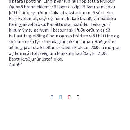
og fara í pottinn. Einnig var lúpínusíróp sett á krukkur.
Og það brann ekkert við í þetta skiptið. Þær sem tóku
þátt í sírópsgerðinni taka afraksturinn með sér heim.
Eftir kvöldmat, skyr og heimabakað brauð, var haldið á
foringjakvöldvöku. Þar áttu starfsstúlkur leiksigur í
hinum ýmsu gervum. Í þessum skrifuðu orðum er að
hefjast hugleiðing á bæn og svo höldum við í háttinn og
söfnum orku fyrir lokadaginn okkar saman. Ráðgert er
að leggja af stað héðan úr Ölveri klukkan 20:00 á morgun
og koma á Holtaveg um klukkutíma síðar, kl. 21:00.
Bestu kveðjur úr listaflokki.
Gal. 6:9
Facebook
Twitter
Pinterest
Netfang