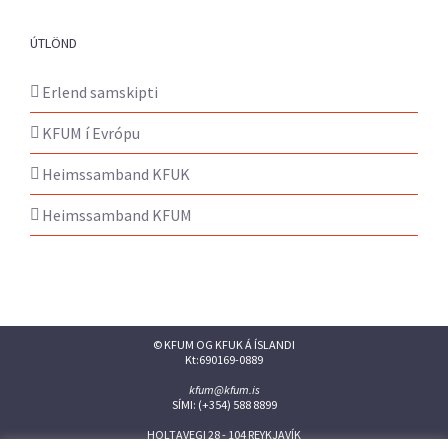
ÚTLÖND
Erlend samskipti
KFUM í Evrópu
Heimssamband KFUK
Heimssamband KFUM
© KFUM OG KFUK Á ÍSLANDI
Kt:690169-0889
kfum@kfum.is
SÍMI: (+354) 588 8899
HOLTAVEGI 28 - 104 REYKJAVÍK