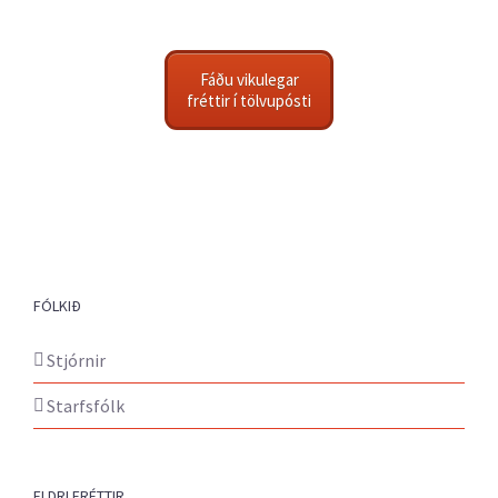
Fáðu vikulegar
fréttir í tölvupósti
FÓLKIÐ
Stjórnir
Starfsfólk
ELDRI FRÉTTIR