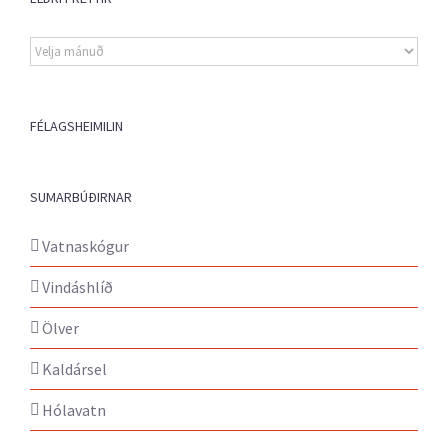
Eldri
fréttir
FÉLAGSHEIMILIN
SUMARBÚÐIRNAR
Vatnaskógur
Vindáshlíð
Ölver
Kaldársel
Hólavatn