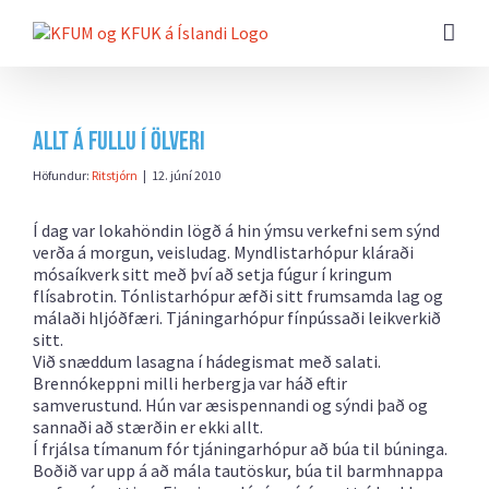
Farðu
beint
að
efni
síðunnar
Allt á fullu í Ölveri
Höfundur:
Ritstjórn
|
12. júní 2010
Í dag var lokahöndin lögð á hin ýmsu verkefni sem sýnd
verða á morgun, veisludag. Myndlistarhópur kláraði
mósaíkverk sitt með því að setja fúgur í kringum
flísabrotin. Tónlistarhópur æfði sitt frumsamda lag og
málaði hljóðfæri. Tjáningarhópur fínpússaði leikverkið
sitt.
Við snæddum lasagna í hádegismat með salati.
Brennókeppni milli herbergja var háð eftir
samverustund. Hún var æsispennandi og sýndi það og
sannaði að stærðin er ekki allt.
Í frjálsa tímanum fór tjáningarhópur að búa til búninga.
Boðið var upp á að mála tautöskur, búa til barmhnappa