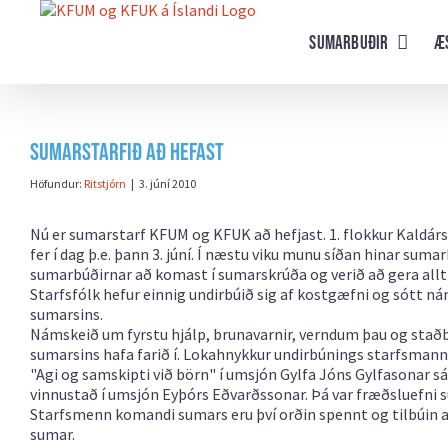
Farðu
beint
Sumarbuðir
Æ
að
efni
síðunnar
Sumarstarfið að hefast
Höfundur:
Ritstjórn
|
3. júní 2010
Nú er sumarstarf KFUM og KFUK að hefjast. 1. flokkur Kaldársel
fer í dag þ.e. þann 3. júní. Í næstu viku munu síðan hinar suma
sumarbúðirnar að komast í sumarskrúða og verið að gera allt 
Starfsfólk hefur einnig undirbúið sig af kostgæfni og sótt n
sumarsins.
Námskeið um fyrstu hjálp, brunavarnir, verndum þau og st
sumarsins hafa farið í. Lokahnykkur undirbúnings starfsmanna
"Agi og samskipti við börn" í umsjón Gylfa Jóns Gylfasonar s
vinnustað í umsjón Eyþórs Eðvarðssonar. Þá var fræðsluefni
Starfsmenn komandi sumars eru því orðin spennt og tilbúin
sumar.