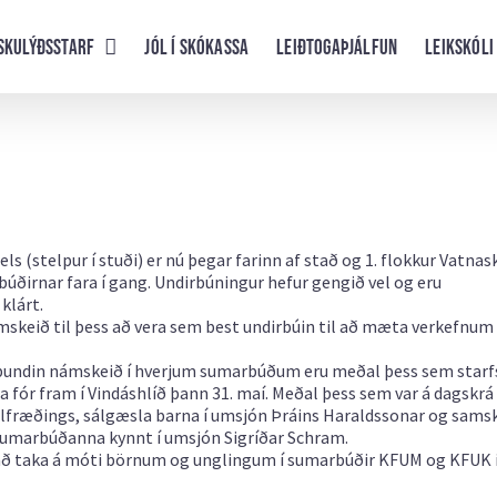
skulýðsstarf
Jól í skókassa
Leiðtogaþjálfun
Leikskóli
s (stelpur í stuði) er nú þegar farinn af stað og 1. flokkur Vatna
rbúðirnar fara í gang. Undirbúningur hefur gengið vel og eru
klárt.
ámskeið til þess að vera sem best undirbúin til að mæta verkefnum
aðbundin námskeið í hverjum sumarbúðum eru meðal þess sem sta
 fór fram í Vindáshlíð þann 31. maí. Meðal þess sem var á dagskrá
álfræðings, sálgæsla barna í umsjón Þráins Haraldssonar og samsk
 sumarbúðanna kynnt í umsjón Sigríðar Schram.
 að taka á móti börnum og unglingum í sumarbúðir KFUM og KFUK 