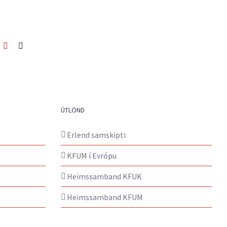
ook
itter
Pinterest
Netfang
ÚTLÖND
Erlend samskipti
KFUM í Evrópu
Heimssamband KFUK
Heimssamband KFUM