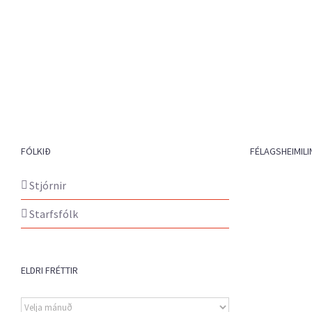
FÓLKIÐ
FÉLAGSHEIMILI
Stjórnir
Starfsfólk
ELDRI FRÉTTIR
Eldri