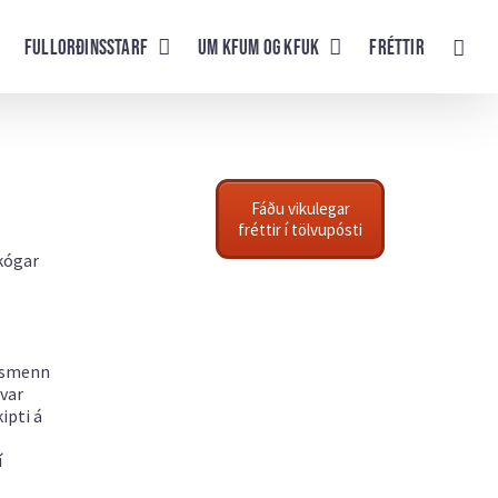
Fullorðinsstarf
UM KFUM og KFUK
Fréttir
Fáðu vikulegar
fréttir í tölvupósti
skógar
rfsmenn
 var
ipti á
í