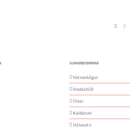
Faceb
Tw
N
SUMARBÚÐIRNAR
Vatnaskógur
Vindáshlíð
Ölver
Kaldársel
Hólavatn