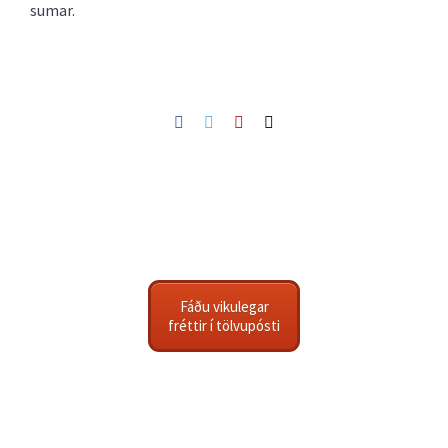
sumar.
Facebook
Twitter
Pinterest
Netfang
Fáðu vikulegar
fréttir í tölvupósti