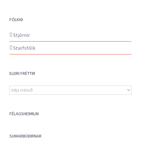
FÓLKIÐ
Stjórnir
Starfsfólk
ELDRI FRÉTTIR
Eldri
fréttir
FÉLAGSHEIMILIN
SUMARBÚÐIRNAR