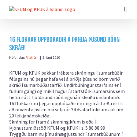
Farðu
beint
að
efni
síðunnar
16 flokkar uppbókaðir á þriðja þúsund börn
skráð!
Höfundur:
Ritstjórn
|
2. júní 2010
KFUM og KFUK þakkar frábæra skráningu í sumarbúðir
félagsins nú þegar hafa vel á þriðja þúsund börn verið
skráð í sumarbúðastarfið. Undirbúningur starfsins er í
fullum gangi og mikil hugur í starfsfólki sumarsins sem
hefur sótt fjölda undirbúningsnámskeiða undanfarið.
16 flokkar eru þegar uppbókaðir en engin ástæða er til
að örvænta því en má velja úr 34 dvalarflokkum auk um
20 leikjanámskeiða.
Skráning fer fram á skraning.kfum.is eða í
Þjónustumiðstöð KFUM og KFUK í s. 5 88 88 99
Tryggðu barninu þínu ánægjustundr í sumarbúðunum í