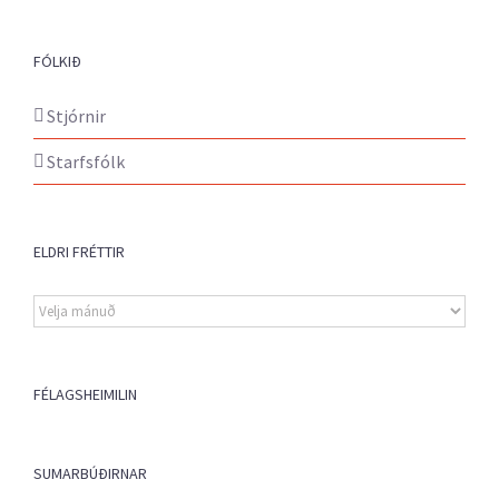
FÓLKIÐ
Stjórnir
Starfsfólk
ELDRI FRÉTTIR
Eldri
fréttir
FÉLAGSHEIMILIN
SUMARBÚÐIRNAR