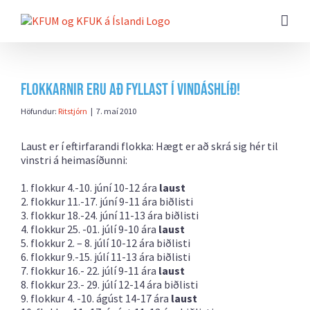
Farðu
beint
að
efni
síðunnar
Flokkarnir eru að fyllast í Vindáshlíð!
Höfundur:
Ritstjórn
|
7. maí 2010
Laust er í eftirfarandi flokka: Hægt er að skrá sig hér til
vinstri á heimasíðunni:
1. flokkur 4.-10. júní 10-12 ára
laust
2. flokkur 11.-17. júní 9-11 ára biðlisti
3. flokkur 18.-24. júní 11-13 ára biðlisti
4. flokkur 25. -01. júlí 9-10 ára
laust
5. flokkur 2. – 8. júlí 10-12 ára biðlisti
6. flokkur 9.-15. júlí 11-13 ára biðlisti
7. flokkur 16.- 22. júlí 9-11 ára
laust
8. flokkur 23.- 29. júlí 12-14 ára biðlisti
9. flokkur 4. -10. ágúst 14-17 ára
laust