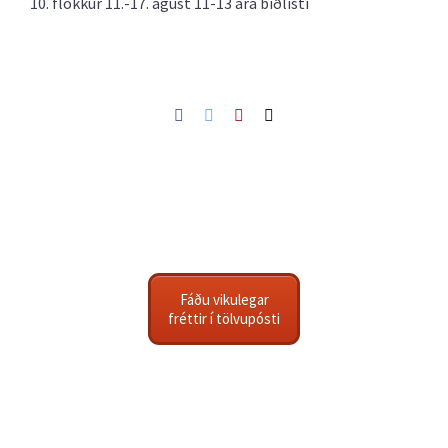
10. flokkur 11.-17. ágúst 11-13 ára biðlisti
Facebook
Twitter
Pinterest
Netfang
Fáðu vikulegar
fréttir í tölvupósti