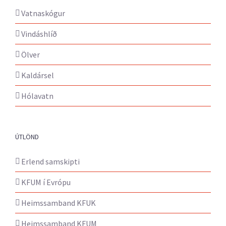
Vatnaskógur
Vindáshlíð
Ölver
Kaldársel
Hólavatn
ÚTLÖND
Erlend samskipti
KFUM í Evrópu
Heimssamband KFUK
Heimssamband KFUM