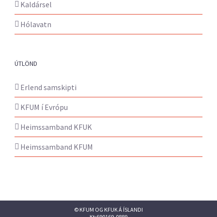
Kaldársel
Hólavatn
ÚTLÖND
Erlend samskipti
KFUM í Evrópu
Heimssamband KFUK
Heimssamband KFUM
© KFUM OG KFUK Á ÍSLANDI
Kt:690169-0889