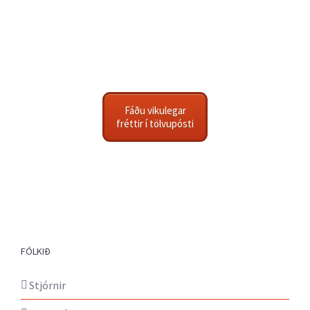
Fáðu vikulegar
fréttir í tölvupósti
FÓLKIÐ
Stjórnir