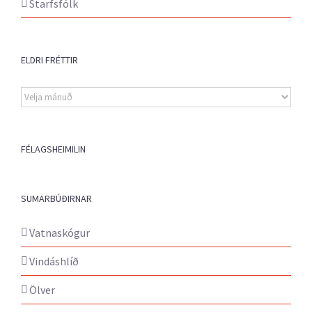
Starfsfólk
ELDRI FRÉTTIR
Eldri
fréttir
FÉLAGSHEIMILIN
SUMARBÚÐIRNAR
Vatnaskógur
Vindáshlíð
Ölver