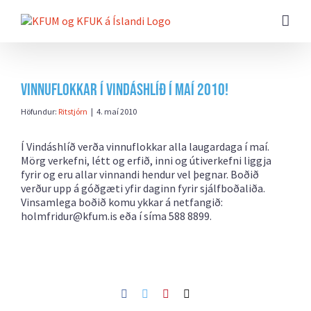
Farðu
beint
að
efni
síðunnar
Vinnuflokkar í Vindáshlíð í maí 2010!
Höfundur:
Ritstjórn
|
4. maí 2010
Í Vindáshlíð verða vinnuflokkar alla laugardaga í maí.
Mörg verkefni, létt og erfið, inni og útiverkefni liggja
fyrir og eru allar vinnandi hendur vel þegnar. Boðið
verður upp á góðgæti yfir daginn fyrir sjálfboðaliða.
Vinsamlega boðið komu ykkar á netfangið:
holmfridur@kfum.is eða í síma 588 8899.
Facebook
Twitter
Pinterest
Netfang