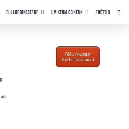
Fullorðinsstarf
UM KFUM og KFUK
Fréttir
Fáðu vikulegar
fréttir í tölvupósti
og
 að