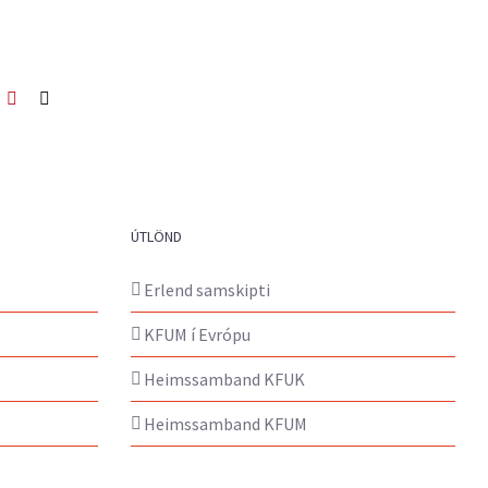
ook
itter
Pinterest
Netfang
ÚTLÖND
Erlend samskipti
KFUM í Evrópu
Heimssamband KFUK
Heimssamband KFUM