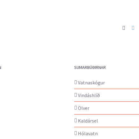
Faceb
Tw
N
SUMARBÚÐIRNAR
Vatnaskógur
Vindáshlíð
Ölver
Kaldársel
Hólavatn