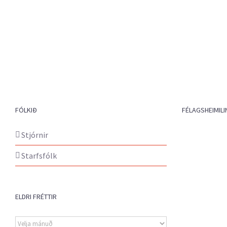
FÓLKIÐ
FÉLAGSHEIMILI
Stjórnir
Starfsfólk
ELDRI FRÉTTIR
Eldri