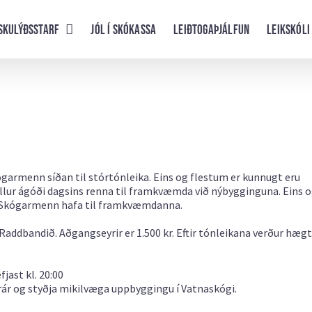
skulýðsstarf
Jól í skókassa
Leiðtogaþjálfun
Leikskóli
armenn síðan til stórtónleika. Eins og flestum er kunnugt eru
llur ágóði dagsins renna til framkvæmda við nýbygginguna. Eins 
em Skógarmenn hafa til framkvæmdanna.
ddbandið. Aðgangseyrir er 1.500 kr. Eftir tónleikana verður hægt
jast kl. 20:00
ár og styðja mikilvæga uppbyggingu í Vatnaskógi.