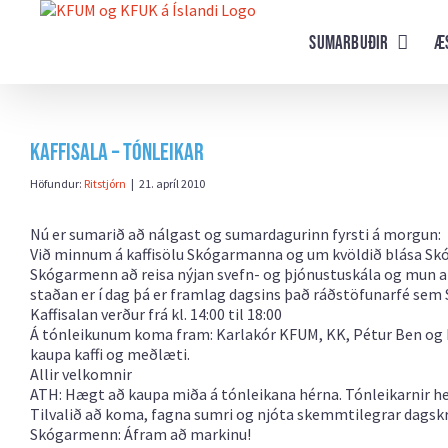
Farðu
beint
Sumarbuðir
Æ
að
efni
síðunnar
Kaffisala – Tónleikar
Höfundur:
Ritstjórn
|
21. apríl 2010
Nú er sumarið að nálgast og sumardagurinn fyrsti á morgun:
Við minnum á kaffisölu Skógarmanna og um kvöldið blása Skóg
Skógarmenn að reisa nýjan svefn- og þjónustuskála og mun a
staðan er í dag þá er framlag dagsins það ráðstöfunarfé s
Kaffisalan verður frá kl. 14:00 til 18:00
Á tónleikunum koma fram: Karlakór KFUM, KK, Pétur Ben og Ra
kaupa kaffi og meðlæti.
Allir velkomnir
ATH: Hægt að kaupa miða á
tónleikana hérna. Tónleikarnir hef
Tilvalið að koma, fagna sumri og njóta skemmtilegrar dagskr
Skógarmenn: Áfram að markinu!