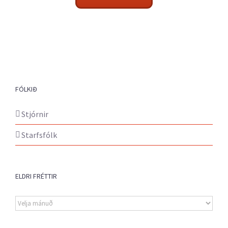
FÓLKIÐ
Stjórnir
Starfsfólk
ELDRI FRÉTTIR
Eldri
fréttir