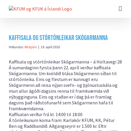
Farðu
beint
að
efni
síðunnar
Kaffisala og stórtónleikar Skógarmanna
Höfundur:
Ritstjórn
|
19. apríl 2010
Kaffisala og stórtónleikar Skógarmanna – á Holtavegi 28
Á sumardaginn fyrsta þann 22. apríl verður kaffisala
Skógarmanna. Um kvöldið blása Skógarmenn síðan til
stórtónleika. Eins og flestum er kunnugt eru
Skógarmenn að reisa nýjan svefn- og þjónustuskála og
mun allur ágóði dagsins renna til framkvæmda við
nýbygginguna. Eins og staðan er í dag þá er framlag
dagsins það ráðstöfunarfé sem Skógarmenn hafa til
framkvæmdanna.
Kaffisalan verður frá kl. 14:00 til 18:00
Á tónleikunum koma fram: Karlakór KFUM, KK, Pétur
Ben og Raddbandið. Aðgangseyrir er 1.500 kr. Eftir