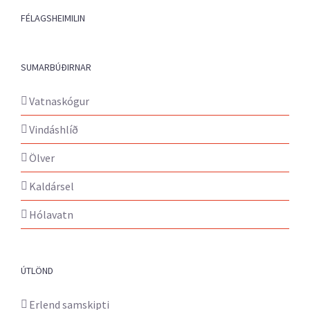
FÉLAGSHEIMILIN
SUMARBÚÐIRNAR
Vatnaskógur
Vindáshlíð
Ölver
Kaldársel
Hólavatn
ÚTLÖND
Erlend samskipti