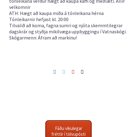
tónleikana verður hægt að kaupa kaffi og meðlæti. Allir
velkomnir
ATH: Hægt að kaupa
miða á tónleikana hérna
Tónleikarnir hefjast kl. 20:00
Tilvalið að koma, fagna sumri og njóta skemmtilegrar
dagskrár og styðja mikilvæga uppbyggingu í Vatnaskógi.
Skógarmenn: Áfram að markinu!
Facebook
Twitter
Pinterest
Netfang
Fáðu vikulegar
fréttir í tölvupósti