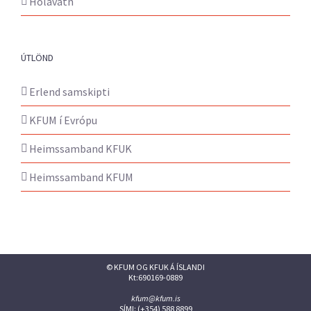
Hólavatn
ÚTLÖND
Erlend samskipti
KFUM í Evrópu
Heimssamband KFUK
Heimssamband KFUM
© KFUM OG KFUK Á ÍSLANDI
Kt:690169-0889
kfum@kfum.is
SÍMI: (+354) 588 8899