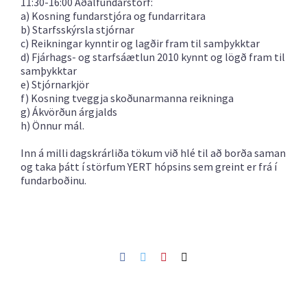
11:30-16:00 Aðalfundarstörf:
a) Kosning fundarstjóra og fundarritara
b) Starfsskýrsla stjórnar
c) Reikningar kynntir og lagðir fram til samþykktar
d) Fjárhags- og starfsáætlun 2010 kynnt og lögð fram til
samþykktar
e) Stjórnarkjör
f) Kosning tveggja skoðunarmanna reikninga
g) Ákvörðun árgjalds
h) Önnur mál.
Inn á milli dagskrárliða tökum við hlé til að borða saman
og taka þátt í störfum YERT hópsins sem greint er frá í
fundarboðinu.
Facebook
Twitter
Pinterest
Netfang