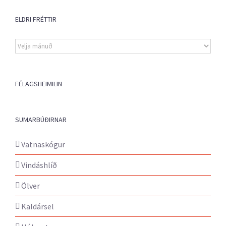
ELDRI FRÉTTIR
Eldri
fréttir
FÉLAGSHEIMILIN
SUMARBÚÐIRNAR
Vatnaskógur
Vindáshlíð
Ölver
Kaldársel