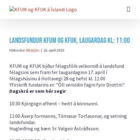
Farðu
beint
að
efni
síðunnar
Landsfundur KFUM og KFUK, laugardag kl: 11:00
Höfundur:
Ritstjórn
|
16. apríl 2010
KFUM og KFUK býður félagsfólk velkomið á landsfund
félagsins sem fram fer laugardaginn 17. apríl í
félagshúsinu á Holtavegi 28 og hefst kl. 11:00
Yfirskrift fundarins er:
"Öll veröldin fagni fyrir Drottni"
.
Dagskrá er sem hér segir
:
10:30 Kjörgögn afhent – heitt á könnunni.
11:00 Ávarp formanns, Tómasar Torfasonar, og setning
landsfundar.
Hugleiðing og bæn: Sr. Valgeir Ástráðsson.