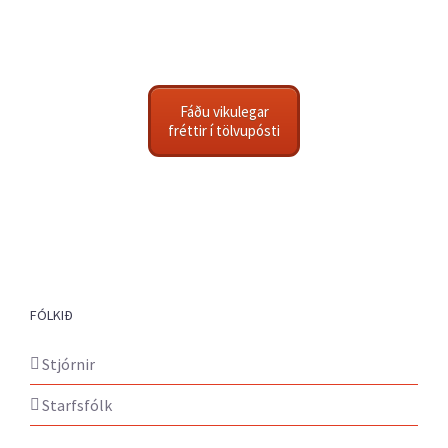
Fáðu vikulegar
fréttir í tölvupósti
FÓLKIÐ
Stjórnir
Starfsfólk