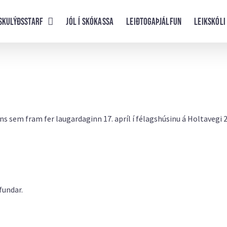
skulýðsstarf
Jól í skókassa
Leiðtogaþjálfun
Leikskóli
 sem fram fer laugardaginn 17. apríl í félagshúsinu á Holtavegi 
fundar.