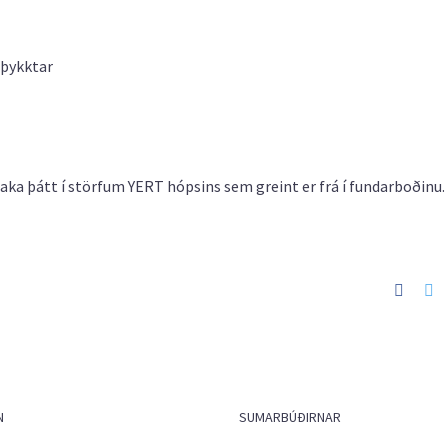
mþykktar
taka þátt í störfum YERT hópsins sem greint er frá í fundarboðinu.
Faceb
Tw
N
SUMARBÚÐIRNAR