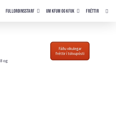
Fullorðinsstarf
UM KFUM og KFUK
Fréttir
Fáðu vikulegar
fréttir í tölvupósti
28 og