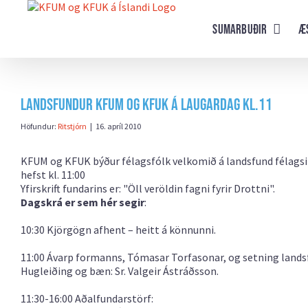
Farðu
beint
Sumarbuðir
Æ
að
efni
síðunnar
Landsfundur KFUM og KFUK á laugardag kl.11
Höfundur:
Ritstjórn
|
16. apríl 2010
KFUM og KFUK býður félagsfólk velkomið á landsfund félagsins
hefst kl. 11:00
Yfirskrift fundarins er:
"Öll veröldin fagni fyrir Drottni"
.
Dagskrá er sem hér segir
:
10:30 Kjörgögn afhent – heitt á könnunni.
11:00 Ávarp formanns, Tómasar Torfasonar, og setning lands
Hugleiðing og bæn: Sr. Valgeir Ástráðsson.
11:30-16:00 Aðalfundarstörf: