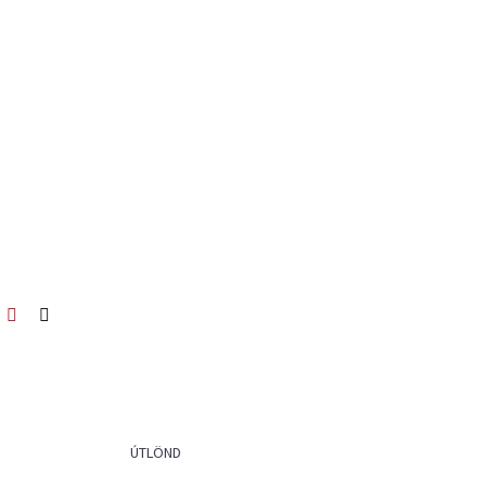
ook
itter
Pinterest
Netfang
ÚTLÖND