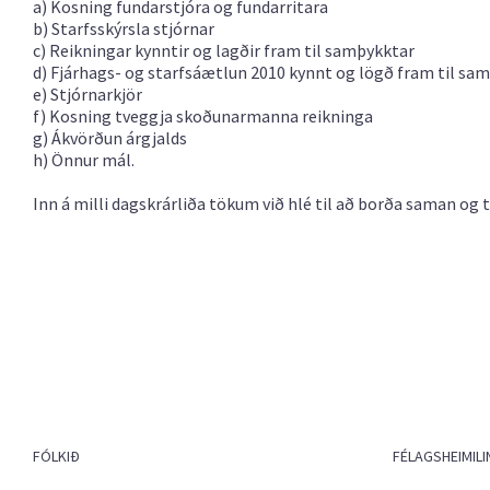
a) Kosning fundarstjóra og fundarritara
b) Starfsskýrsla stjórnar
c) Reikningar kynntir og lagðir fram til samþykktar
d) Fjárhags- og starfsáætlun 2010 kynnt og lögð fram til sa
e) Stjórnarkjör
f) Kosning tveggja skoðunarmanna reikninga
g) Ákvörðun árgjalds
h) Önnur mál.
Inn á milli dagskrárliða tökum við hlé til að borða saman og 
FÓLKIÐ
FÉLAGSHEIMILI