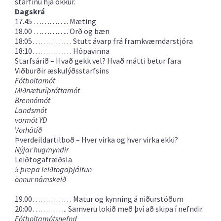
starfinu hjá okkur.
Dagskrá
17.45 …………..
Mæting
18.00 …………..
Orð og bæn
18:05……………
Stutt ávarp frá framkvæmdarstjóra
18:10……………
Hópavinna
Starfsárið – Hvað gekk vel? Hvað mátti betur fara
Viðburðir æskulýðsstarfsins
Fótboltamót
Miðnæturíþróttamót
Brennómót
Landsmót
vormót YD
Vorhátíð
Þverdeildartilboð – Hver virka og hver virka ekki?
Nýjar hugmyndir
Leiðtogafræðsla
5 þrepa leiðtogaþjálfun
önnur námskeið
19.00……………
Matur og kynning á niðurstöðum
20:00…………..
Samveru lokið með því að skipa í nefndir.
Fótboltamótsnefnd