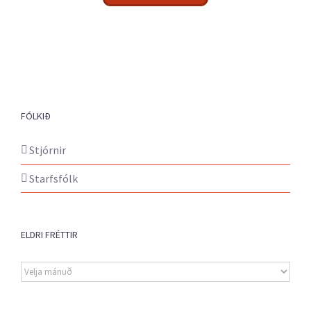
FÓLKIÐ
Stjórnir
Starfsfólk
ELDRI FRÉTTIR
Eldri
fréttir