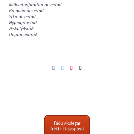
Miðnæturíþróttamótsnefnd
Brennómótsnefnd
YD mótsnefnd
Nýjunganefnd
Æskulýðsráð
Ungmennaráð
Facebook
Twitter
Pinterest
Netfang
Fáðu vikulegar
fréttir í tölvupósti