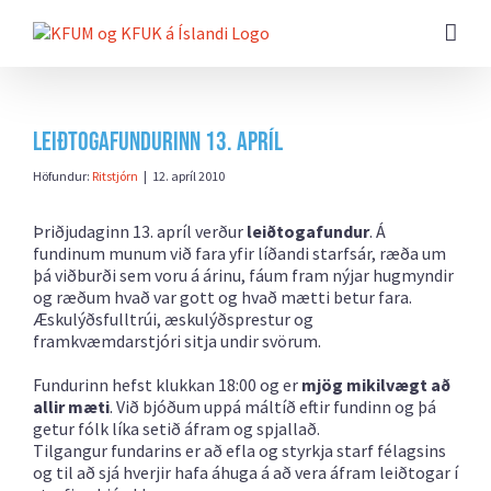
Farðu
beint
að
efni
síðunnar
Leiðtogafundurinn 13. apríl
Höfundur:
Ritstjórn
|
12. apríl 2010
Þriðjudaginn 13. apríl verður
leiðtogafundur
. Á
fundinum munum við fara yfir líðandi starfsár, ræða um
þá viðburði sem voru á árinu, fáum fram nýjar hugmyndir
og ræðum hvað var gott og hvað mætti betur fara.
Æskulýðsfulltrúi, æskulýðsprestur og
framkvæmdarstjóri sitja undir svörum.
Fundurinn hefst klukkan 18:00 og er
mjög mikilvægt að
allir mæti
. Við bjóðum uppá máltíð eftir fundinn og þá
getur fólk líka setið áfram og spjallað.
Tilgangur fundarins er að efla og styrkja starf félagsins
og til að sjá hverjir hafa áhuga á að vera áfram leiðtogar í