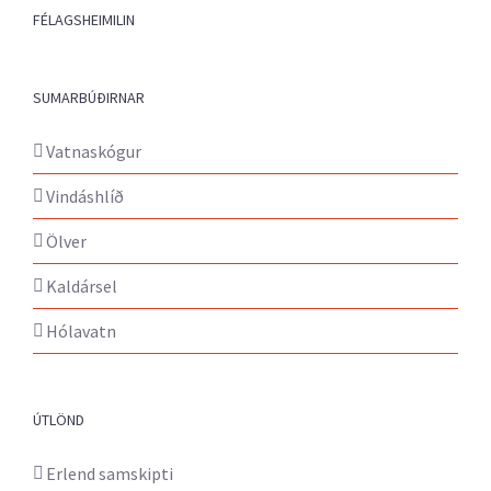
FÉLAGSHEIMILIN
SUMARBÚÐIRNAR
Vatnaskógur
Vindáshlíð
Ölver
Kaldársel
Hólavatn
ÚTLÖND
Erlend samskipti