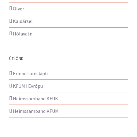
Ölver
Kaldársel
Hólavatn
ÚTLÖND
Erlend samskipti
KFUM í Evrópu
Heimssamband KFUK
Heimssamband KFUM