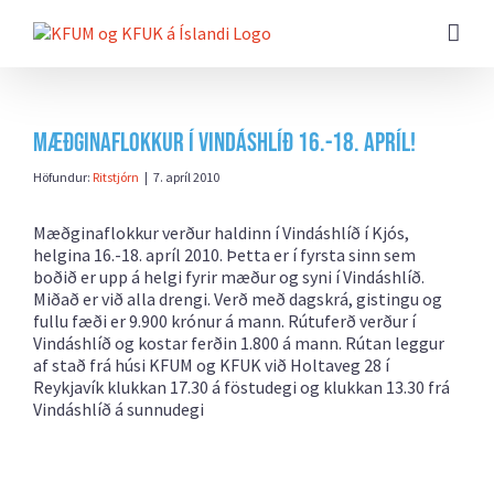
Farðu
beint
að
efni
síðunnar
Mæðginaflokkur í Vindáshlíð 16.-18. apríl!
Höfundur:
Ritstjórn
|
7. apríl 2010
Mæðginaflokkur verður haldinn í Vindáshlíð í Kjós,
helgina 16.-18. apríl 2010. Þetta er í fyrsta sinn sem
boðið er upp á helgi fyrir mæður og syni í Vindáshlíð.
Miðað er við alla drengi. Verð með dagskrá, gistingu og
fullu fæði er 9.900 krónur á mann. Rútuferð verður í
Vindáshlíð og kostar ferðin 1.800 á mann. Rútan leggur
af stað frá húsi KFUM og KFUK við Holtaveg 28 í
Reykjavík klukkan 17.30 á föstudegi og klukkan 13.30 frá
Vindáshlíð á sunnudegi