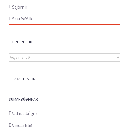
Stjórnir
Starfsfólk
ELDRI FRÉTTIR
Eldri
fréttir
FÉLAGSHEIMILIN
SUMARBÚÐIRNAR
Vatnaskógur
Vindáshlíð