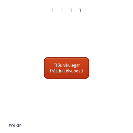
Facebook
Twitter
Pinterest
Netfang
Fáðu vikulegar
fréttir í tölvupósti
FÓLKIÐ