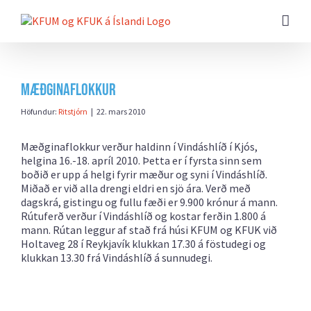
Farðu
beint
að
efni
síðunnar
Mæðginaflokkur
Höfundur:
Ritstjórn
|
22. mars 2010
Mæðginaflokkur verður haldinn í Vindáshlíð í Kjós,
helgina 16.-18. apríl 2010. Þetta er í fyrsta sinn sem
boðið er upp á helgi fyrir mæður og syni í Vindáshlíð.
Miðað er við alla drengi eldri en sjö ára. Verð með
dagskrá, gistingu og fullu fæði er 9.900 krónur á mann.
Rútuferð verður í Vindáshlíð og kostar ferðin 1.800 á
mann. Rútan leggur af stað frá húsi KFUM og KFUK við
Holtaveg 28 í Reykjavík klukkan 17.30 á föstudegi og
klukkan 13.30 frá Vindáshlíð á sunnudegi.