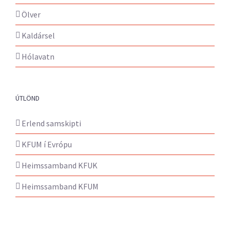
Ölver
Kaldársel
Hólavatn
ÚTLÖND
Erlend samskipti
KFUM í Evrópu
Heimssamband KFUK
Heimssamband KFUM