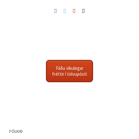
Facebook
Twitter
Pinterest
Netfang
Fáðu vikulegar
fréttir í tölvupósti
FÓLKIÐ