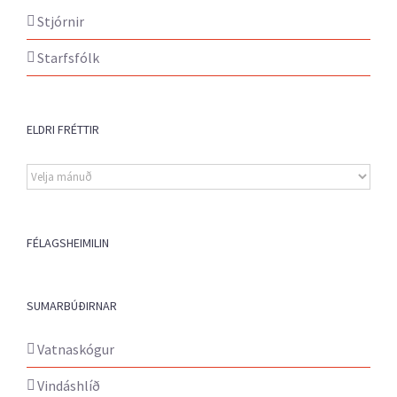
Stjórnir
Starfsfólk
ELDRI FRÉTTIR
Eldri
fréttir
FÉLAGSHEIMILIN
SUMARBÚÐIRNAR
Vatnaskógur
Vindáshlíð