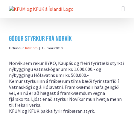
Farðu
beint
að
efni
síðunnar
Góður styrkur frá Norvík
Höfundur:
Ritstjórn
|
15. mars 2010
Norvík sem rekur
BYKO,
Kaupás og fleiri fyrirtæki styrkti
nýbyggingu Vatnaskógar um kr. 1.000.000.- og
nýbyggingu Hólavatns umr kr. 500.000.-
Kemur styrkurinn á frábærum tíma bæði fyrir starfið í
Vatnaskógi og á Hólavatni. Framkvæmdir hafa gengið
vel, en nú er að hægast á framkvæmdum vegna
fjárskorts. Ljóst er að styrkur Novíkur mun hvetja menn
til frekari verka.
KFUM og KFUK þakka fyrir frábæran styrk.