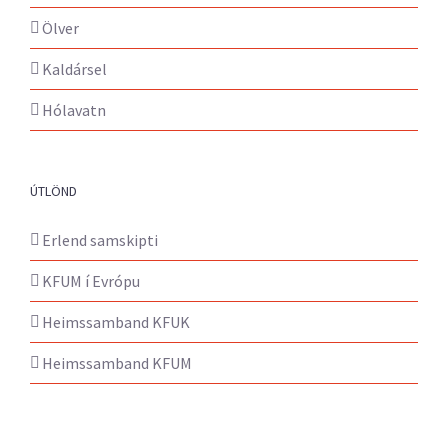
Ölver
Kaldársel
Hólavatn
ÚTLÖND
Erlend samskipti
KFUM í Evrópu
Heimssamband KFUK
Heimssamband KFUM