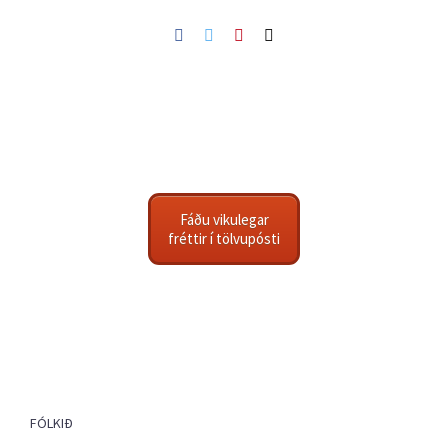
Facebook
Twitter
Pinterest
Netfang
Fáðu vikulegar
fréttir í tölvupósti
FÓLKIÐ