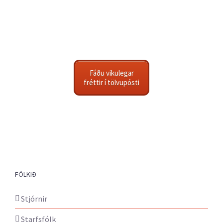
Fáðu vikulegar
fréttir í tölvupósti
FÓLKIÐ
Stjórnir
Starfsfólk