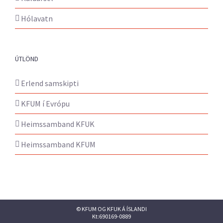
Hólavatn
ÚTLÖND
Erlend samskipti
KFUM í Evrópu
Heimssamband KFUK
Heimssamband KFUM
© KFUM OG KFUK Á ÍSLANDI
Kt:690169-0889