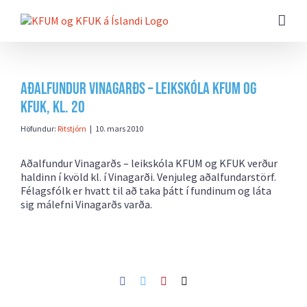
Farðu
beint
að
efni
síðunnar
Aðalfundur Vinagarðs – leikskóla KFUM og
KFUK, kl. 20
Höfundur:
Ritstjórn
|
10. mars 2010
Aðalfundur Vinagarðs – leikskóla KFUM og KFUK verður
haldinn í kvöld kl. í Vinagarði. Venjuleg aðalfundarstörf.
Félagsfólk er hvatt til að taka þátt í fundinum og láta
sig málefni Vinagarðs varða.
Facebook
Twitter
Pinterest
Netfang