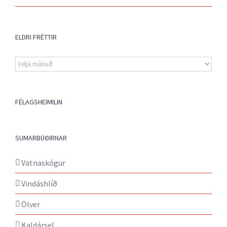
ELDRI FRÉTTIR
Eldri
fréttir
FÉLAGSHEIMILIN
SUMARBÚÐIRNAR
Vatnaskógur
Vindáshlíð
Ölver
Kaldársel