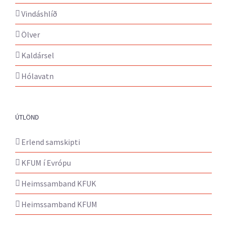
Vindáshlíð
Ölver
Kaldársel
Hólavatn
ÚTLÖND
Erlend samskipti
KFUM í Evrópu
Heimssamband KFUK
Heimssamband KFUM