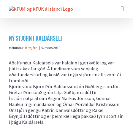
Farðu
beint
að
efni
síðunnar
Ný stjórn í Kaldárseli
Höfundur:
Ritstjórn
|
9. mars 2010
Aðalfundur Kaldársels var haldinn í gærkvöldi og var
þátttaka afar góð. Á fundinum voru venjuleg
aðalfundarstörf og kosið var í nýja stjórn en alls voru 7 í
framboði.
Kjörin voru: Björn Þór BaldurssonJón GuðbergssonJón
Grétar ÞórssonSigrún Lilja Guðbjörnsdóttir
Í stjórn sitja áfram Ásgeir Markús Jónsson, Gunnar
Haukur Ingimundarson og Ómar Þorvaldur Kristinsson
Úr stjórn gengu Katrín Danivalsdóttir og Rakel
Brynjólfsdóttir og er þeim kærlega þakkað fyrir störf sín
í þágu Kaldársels.