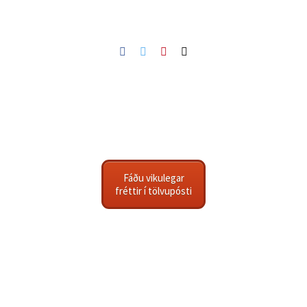
Facebook
Twitter
Pinterest
Netfang
Fáðu vikulegar
fréttir í tölvupósti