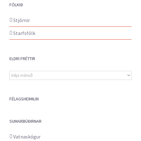
FÓLKIÐ
Stjórnir
Starfsfólk
ELDRI FRÉTTIR
Eldri
fréttir
FÉLAGSHEIMILIN
SUMARBÚÐIRNAR
Vatnaskógur